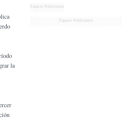
Espacio Publicitario
lica
Espacio Publicitario
uerdo
ríodo
grar la
ercer
ación