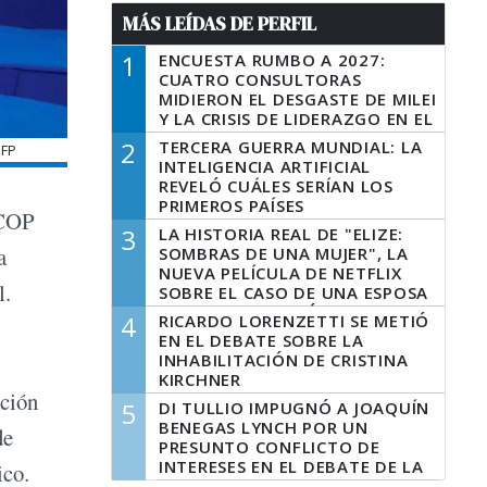
MÁS LEÍDAS DE PERFIL
1
ENCUESTA RUMBO A 2027:
CUATRO CONSULTORAS
MIDIERON EL DESGASTE DE MILEI
Y LA CRISIS DE LIDERAZGO EN EL
PERONISMO
2
TERCERA GUERRA MUNDIAL: LA
AFP
INTELIGENCIA ARTIFICIAL
REVELÓ CUÁLES SERÍAN LOS
PRIMEROS PAÍSES
 COP
LATINOAMERICANOS EN SER
3
LA HISTORIA REAL DE "ELIZE:
DERROTADOS
a
SOMBRAS DE UNA MUJER", LA
NUEVA PELÍCULA DE NETFLIX
l.
SOBRE EL CASO DE UNA ESPOSA
QUE DESCUARTIZÓ A SU
4
RICARDO LORENZETTI SE METIÓ
MARIDO
EN EL DEBATE SOBRE LA
INHABILITACIÓN DE CRISTINA
KIRCHNER
ación
5
DI TULLIO IMPUGNÓ A JOAQUÍN
BENEGAS LYNCH POR UN
de
PRESUNTO CONFLICTO DE
INTERESES EN EL DEBATE DE LA
ico.
LEY DE TIERRAS