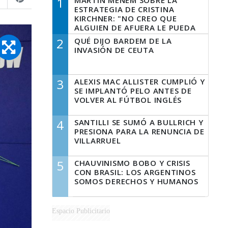
1
MARTÍN MENEM SOBRE LA
ESTRATEGIA DE CRISTINA
KIRCHNER: "NO CREO QUE
ALGUIEN DE AFUERA LE PUEDA
DECIR A LA JUSTICIA LO QUE
2
QUÉ DIJO BARDEM DE LA
TIENE QUE HACER"
INVASIÓN DE CEUTA
3
ALEXIS MAC ALLISTER CUMPLIÓ Y
SE IMPLANTÓ PELO ANTES DE
VOLVER AL FÚTBOL INGLÉS
4
SANTILLI SE SUMÓ A BULLRICH Y
PRESIONA PARA LA RENUNCIA DE
VILLARRUEL
5
CHAUVINISMO BOBO Y CRISIS
CON BRASIL: LOS ARGENTINOS
SOMOS DERECHOS Y HUMANOS
Espacio Publicitario