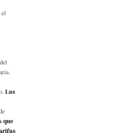
 el
del
aria.
o.
Las
 de
 que
arifas