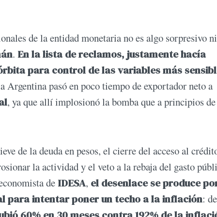
ionales de la entidad monetaria no es algo sorpresivo ni
mán
.
En la lista de reclamos, justamente hacía
órbita para control de las variables más sensib
ria Argentina pasó en poco tiempo de exportador neto a
al
, ya que allí implosionó la bomba que a principios de
eve de la deuda en pesos, el cierre del acceso al crédit
osionar la actividad y el veto a la rebaja del gasto públ
 economista de
IDESA
,
el desenlace se produce por
al para intentar poner un techo a la inflación
: d
ubió 60% en 30 meses contra 192% de la inflaci