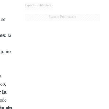
Espacio Publicitario
Espacio Publicitario
 se
les
: la
 junio
o
ico,
 la
esde
ón sin