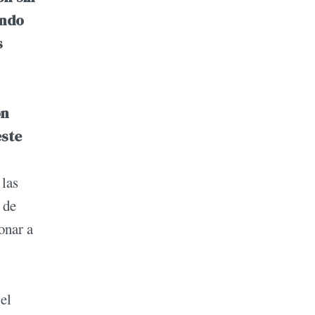
ando
s
ón
este
 las
 de
onar a
el