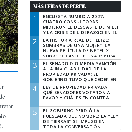
MÁS LEÍDAS DE PERFIL
1
ENCUESTA RUMBO A 2027:
CUATRO CONSULTORAS
MIDIERON EL DESGASTE DE MILEI
Y LA CRISIS DE LIDERAZGO EN EL
PERONISMO
2
LA HISTORIA REAL DE "ELIZE:
SOMBRAS DE UNA MUJER", LA
NUEVA PELÍCULA DE NETFLIX
SOBRE EL CASO DE UNA ESPOSA
QUE DESCUARTIZÓ A SU
3
EL SENADO DIO MEDIA SANCIÓN
MARIDO
A LA INVIOLABILIDAD DE LA
PROPIEDAD PRIVADA: EL
GOBIERNO TUVO QUE CEDER EN
LA LEY DEL MANEJO DEL FUEGO
 en
4
LEY DE PROPIEDAD PRIVADA:
QUÉ SENADORES VOTARON A
 de
FAVOR Y CUÁLES EN CONTRA
tratar
5
EL GOBIERNO PERDIÓ LA
bio
PULSEADA DEL NOMBRE: LA "LEY
DE TIERRAS" SE IMPUSO EN
),
TODA LA CONVERSACIÓN
DIGITAL