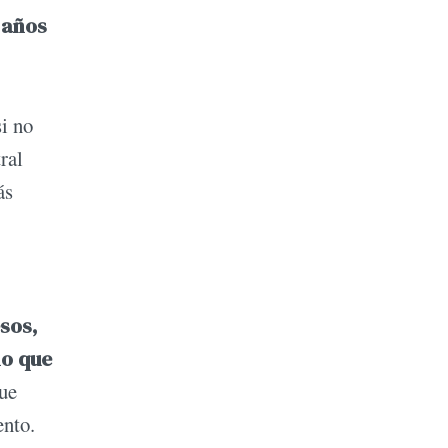
 años
si no
ral
ás
sos,
lo que
que
ento.