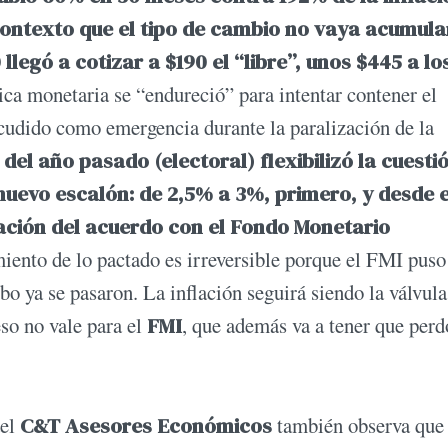
e contexto que el tipo de cambio no vaya acumul
egó a cotizar a $190 el “libre”, unos $445 a lo
ica monetaria se “endureció” para intentar contener el
cudido como emergencia durante la paralización de la
el año pasado (electoral) flexibilizó la cuesti
 nuevo escalón: de 2,5% a 3%, primero, y desde 
ración del acuerdo con el Fondo Monetario
iento de lo pactado es irreversible porque el FMI puso
o ya se pasaron. La inflación seguirá siendo la válvula
eso no vale para el
FMI
, que además va a tener que perd
del
C&T Asesores Económicos
también observa que 