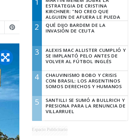
1
MARTÍN MENEM SOBRE LA
ESTRATEGIA DE CRISTINA
KIRCHNER: "NO CREO QUE
ALGUIEN DE AFUERA LE PUEDA
DECIR A LA JUSTICIA LO QUE
2
QUÉ DIJO BARDEM DE LA
TIENE QUE HACER"
INVASIÓN DE CEUTA
3
ALEXIS MAC ALLISTER CUMPLIÓ Y
SE IMPLANTÓ PELO ANTES DE
VOLVER AL FÚTBOL INGLÉS
4
CHAUVINISMO BOBO Y CRISIS
CON BRASIL: LOS ARGENTINOS
SOMOS DERECHOS Y HUMANOS
5
SANTILLI SE SUMÓ A BULLRICH Y
PRESIONA PARA LA RENUNCIA DE
VILLARRUEL
Espacio Publicitario