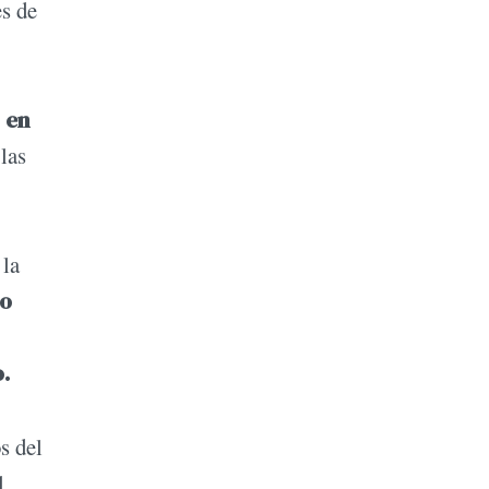
es de
 en
las
 la
no
.
s del
l