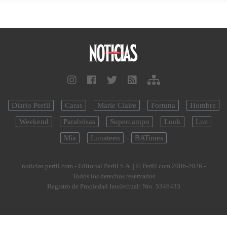
Diario Perfil
Caras
Marie Claire
Fortuna
Hombre
Weekend
Parabrisas
Supercampo
Look
Luz
Mía
Lunateen
BATimes
noticias.perfil.com - Editorial Perfil S.A.
| © Perfil.com 2006-2026 -
Todos los derechos reservados
Registro de Propiedad Intelectual: Nro. 5346433