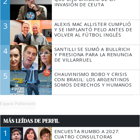
2
TIENE QUE HACER"
INVASIÓN DE CEUTA
3
ALEXIS MAC ALLISTER CUMPLIÓ
Y SE IMPLANTÓ PELO ANTES DE
VOLVER AL FÚTBOL INGLÉS
4
SANTILLI SE SUMÓ A BULLRICH
Y PRESIONA PARA LA RENUNCIA
DE VILLARRUEL
5
CHAUVINISMO BOBO Y CRISIS
CON BRASIL: LOS ARGENTINOS
SOMOS DERECHOS Y HUMANOS
Espacio Publicitario
MÁS LEÍDAS DE PERFIL
1
ENCUESTA RUMBO A 2027:
CUATRO CONSULTORAS