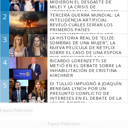
MIDIERON EL DESGASTE DE
MILEI Y LA CRISIS DE
LIDERAZGO EN EL PERONISMO
2
TERCERA GUERRA MUNDIAL: LA
INTELIGENCIA ARTIFICIAL
REVELÓ CUÁLES SERÍAN LOS
PRIMEROS PAÍSES
LATINOAMERICANOS EN SER
3
LA HISTORIA REAL DE "ELIZE:
DERROTADOS
SOMBRAS DE UNA MUJER", LA
NUEVA PELÍCULA DE NETFLIX
SOBRE EL CASO DE UNA ESPOSA
QUE DESCUARTIZÓ A SU
4
RICARDO LORENZETTI SE
MARIDO
METIÓ EN EL DEBATE SOBRE LA
INHABILITACIÓN DE CRISTINA
KIRCHNER
5
DI TULLIO IMPUGNÓ A JOAQUÍN
BENEGAS LYNCH POR UN
PRESUNTO CONFLICTO DE
INTERESES EN EL DEBATE DE LA
LEY DE TIERRAS
Espacio Publicitario
Espacio Publicitario