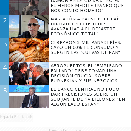
DAMON EN LA ODISEA: "NO ES
EL HÉROE MEDITERRÁNEO QUE
NOS CONTÓ HOMERO"
2
MASLATÓN A BAUSILI: "EL PAÍS
DIRIGIDO POR USTEDES
AVANZA HACIA EL DESASTRE
ECONÓMICO TOTAL"
3
CERRARON 3 MIL PANADERÍAS,
CAYÓ UN 60% EL CONSUMO Y
SURGEN LAS "CUEVAS DE PAN"
4
AEROPUERTOS: EL "EMPLEADO
FALLADO" DEBE TOMAR UNA
DECISIÓN CRUCIAL SOBRE
EURNEKIAN Y SUS NEGOCIOS
5
EL BANCO CENTRAL NO PUDO
DAR PRECISIONES SOBRE UN
SOBRANTE DE $4 BILLONES: "EN
ALGÚN LADO ESTÁN"
Espacio Publicitario
Espacio Publicitario