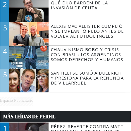
2
QUÉ DIJO BARDEM DE LA
TIENE QUE HACER"
INVASIÓN DE CEUTA
3
ALEXIS MAC ALLISTER CUMPLIÓ
Y SE IMPLANTÓ PELO ANTES DE
VOLVER AL FÚTBOL INGLÉS
4
CHAUVINISMO BOBO Y CRISIS
CON BRASIL: LOS ARGENTINOS
SOMOS DERECHOS Y HUMANOS
5
SANTILLI SE SUMÓ A BULLRICH
Y PRESIONA PARA LA RENUNCIA
DE VILLARRUEL
Espacio Publicitario
MÁS LEÍDAS DE PERFIL
1
PÉREZ-REVERTE CONTRA MATT