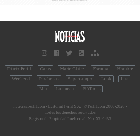
Diario Perfil
Caras
Marie Claire
Fortuna
Hombre
Weekend
Parabrisas
Supercampo
Look
Luz
Mía
Lunateen
BATimes
noticias.perfil.com - Editorial Perfil S.A.
| © Perfil.com 2006-2026 -
Todos los derechos reservados
Registro de Propiedad Intelectual: Nro. 5346433