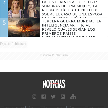
4
LA HISTORIA REAL DE "ELIZE:
SOMBRAS DE UNA MUJER", LA
NUEVA PELÍCULA DE NETFLIX
SOBRE EL CASO DE UNA ESPOSA
QUE DESCUARTIZÓ A SU
5
TERCERA GUERRA MUNDIAL: LA
MARIDO
INTELIGENCIA ARTIFICIAL
REVELÓ CUÁLES SERÍAN LOS
PRIMEROS PAÍSES
LATINOAMERICANOS EN SER
DERROTADOS
Espacio Publicitario
Espacio Publicitario