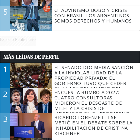
5
CHAUVINISMO BOBO Y CRISIS
CON BRASIL: LOS ARGENTINOS
SOMOS DERECHOS Y HUMANOS
Espacio Publicitario
MÁS LEÍDAS DE PERFIL
1
EL SENADO DIO MEDIA SANCIÓN
A LA INVIOLABILIDAD DE LA
PROPIEDAD PRIVADA: EL
GOBIERNO TUVO QUE CEDER
EN LA LEY DEL MANEJO DEL
2
ENCUESTA RUMBO A 2027:
FUEGO
CUATRO CONSULTORAS
MIDIERON EL DESGASTE DE
MILEI Y LA CRISIS DE
LIDERAZGO EN EL PERONISMO
3
RICARDO LORENZETTI SE
METIÓ EN EL DEBATE SOBRE LA
INHABILITACIÓN DE CRISTINA
KIRCHNER