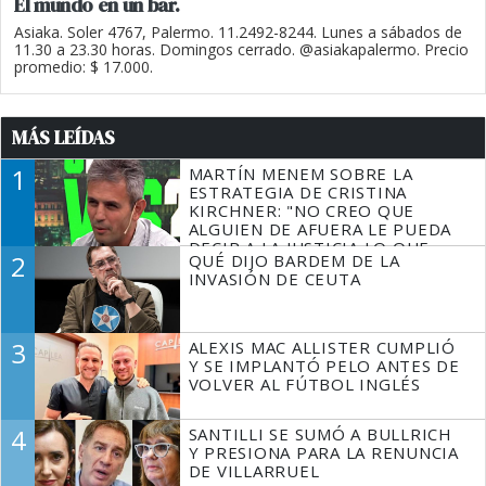
El mundo en un bar.
Asiaka. Soler 4767, Palermo. 11.2492-8244. Lunes a sábados de
11.30 a 23.30 horas. Domingos cerrado. @asiakapalermo. Precio
promedio: $ 17.000.
MÁS LEÍDAS
1
MARTÍN MENEM SOBRE LA
ESTRATEGIA DE CRISTINA
KIRCHNER: "NO CREO QUE
ALGUIEN DE AFUERA LE PUEDA
DECIR A LA JUSTICIA LO QUE
2
QUÉ DIJO BARDEM DE LA
TIENE QUE HACER"
INVASIÓN DE CEUTA
3
ALEXIS MAC ALLISTER CUMPLIÓ
Y SE IMPLANTÓ PELO ANTES DE
VOLVER AL FÚTBOL INGLÉS
4
SANTILLI SE SUMÓ A BULLRICH
Y PRESIONA PARA LA RENUNCIA
DE VILLARRUEL