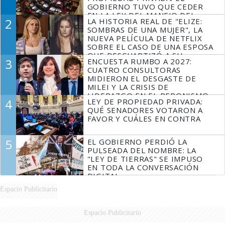
GOBIERNO TUVO QUE CEDER
EN LA LEY DEL MANEJO DEL
2
LA HISTORIA REAL DE "ELIZE:
FUEGO
SOMBRAS DE UNA MUJER", LA
NUEVA PELÍCULA DE NETFLIX
SOBRE EL CASO DE UNA ESPOSA
QUE DESCUARTIZÓ A SU
3
ENCUESTA RUMBO A 2027:
MARIDO
CUATRO CONSULTORAS
MIDIERON EL DESGASTE DE
MILEI Y LA CRISIS DE
LIDERAZGO EN EL PERONISMO
4
LEY DE PROPIEDAD PRIVADA:
QUÉ SENADORES VOTARON A
FAVOR Y CUÁLES EN CONTRA
5
EL GOBIERNO PERDIÓ LA
PULSEADA DEL NOMBRE: LA
"LEY DE TIERRAS" SE IMPUSO
EN TODA LA CONVERSACIÓN
DIGITAL
Espacio Publicitario
Espacio Publicitario