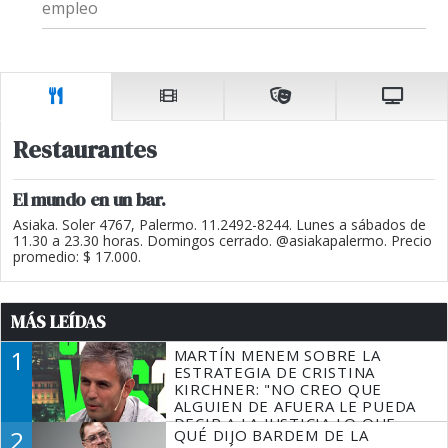
empleo
Restaurantes
El mundo en un bar.
Asiaka. Soler 4767, Palermo. 11.2492-8244. Lunes a sábados de
11.30 a 23.30 horas. Domingos cerrado. @asiakapalermo. Precio
promedio: $ 17.000.
MÁS LEÍDAS
1
MARTÍN MENEM SOBRE LA
ESTRATEGIA DE CRISTINA
KIRCHNER: "NO CREO QUE
ALGUIEN DE AFUERA LE PUEDA
DECIR A LA JUSTICIA LO QUE
2
QUÉ DIJO BARDEM DE LA
TIENE QUE HACER"