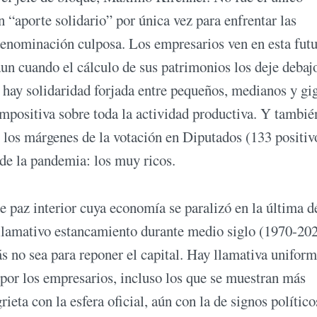
n “aporte solidario” por única vez para enfrentar las
enominación culposa. Los empresarios ven en esta futu
un cuando el cálculo de sus patrimonios los deje debajo
a hay solidaridad forjada entre pequeños, medianos y gi
impositiva sobre toda la actividad productiva. Y tambié
los márgenes de la votación en Diputados (133 positiv
 de la pandemia: los muy ricos.
de paz interior cuya economía se paralizó en la última 
 llamativo estancamiento durante medio siglo (1970-20
más no sea para reponer el capital. Hay llamativa unifor
por los empresarios, incluso los que se muestran más
rieta con la esfera oficial, aún con la de signos político