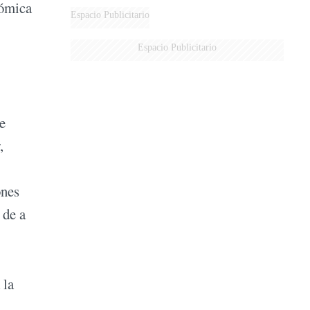
nómica
DERROTADOS
Espacio Publicitario
Espacio Publicitario
e
,
ones
 de a
 la