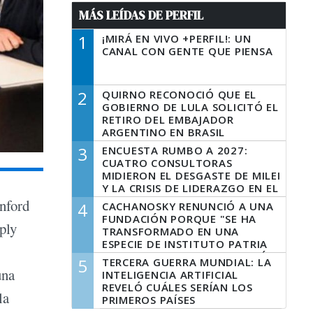
MÁS LEÍDAS DE PERFIL
1
¡MIRÁ EN VIVO +PERFIL!: UN
CANAL CON GENTE QUE PIENSA
2
QUIRNO RECONOCIÓ QUE EL
GOBIERNO DE LULA SOLICITÓ EL
RETIRO DEL EMBAJADOR
ARGENTINO EN BRASIL
3
ENCUESTA RUMBO A 2027:
CUATRO CONSULTORAS
MIDIERON EL DESGASTE DE MILEI
Y LA CRISIS DE LIDERAZGO EN EL
PERONISMO
anford
4
CACHANOSKY RENUNCIÓ A UNA
FUNDACIÓN PORQUE "SE HA
ply
TRANSFORMADO EN UNA
ESPECIE DE INSTITUTO PATRIA
INCONDICIONAL DE LA GESTIÓN
5
TERCERA GUERRA MUNDIAL: LA
DE MILEI"
una
INTELIGENCIA ARTIFICIAL
REVELÓ CUÁLES SERÍAN LOS
la
PRIMEROS PAÍSES
LATINOAMERICANOS EN SER