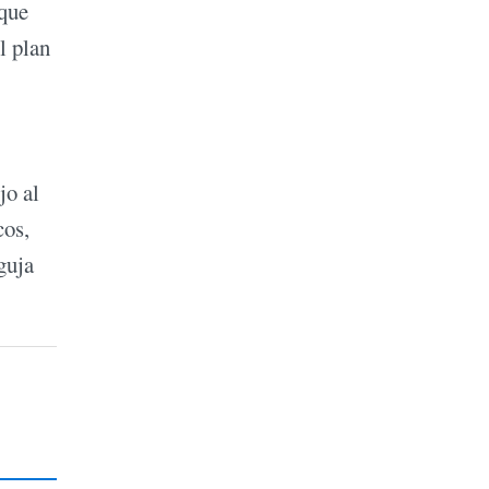
 que
l plan
jo al
cos,
guja