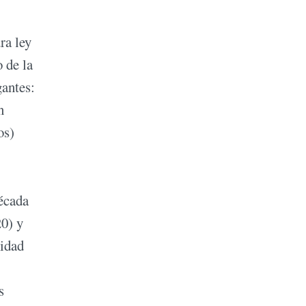
ra ley
 de la
gantes:
n
os)
década
20) y
midad
s