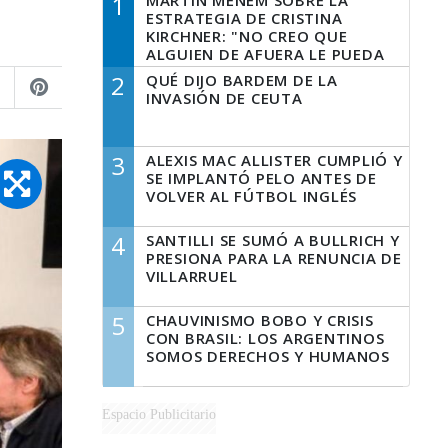
1
MARTÍN MENEM SOBRE LA
ESTRATEGIA DE CRISTINA
KIRCHNER: "NO CREO QUE
ALGUIEN DE AFUERA LE PUEDA
DECIR A LA JUSTICIA LO QUE
2
QUÉ DIJO BARDEM DE LA
TIENE QUE HACER"
INVASIÓN DE CEUTA
3
ALEXIS MAC ALLISTER CUMPLIÓ Y
SE IMPLANTÓ PELO ANTES DE
VOLVER AL FÚTBOL INGLÉS
4
SANTILLI SE SUMÓ A BULLRICH Y
PRESIONA PARA LA RENUNCIA DE
VILLARRUEL
5
CHAUVINISMO BOBO Y CRISIS
CON BRASIL: LOS ARGENTINOS
SOMOS DERECHOS Y HUMANOS
Espacio Publicitario