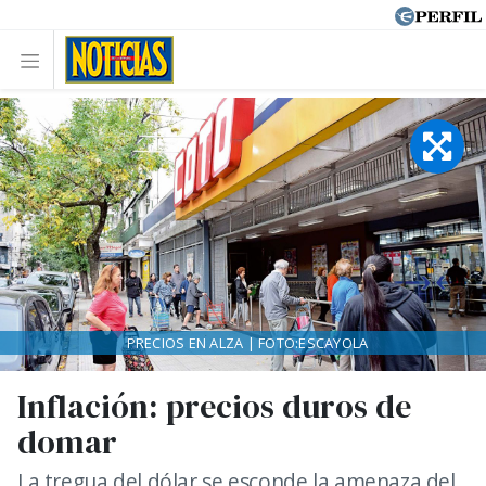
PRECIOS EN ALZA | FOTO:ESCAYOLA
Inflación: precios duros de
domar
La tregua del dólar se esconde la amenaza del