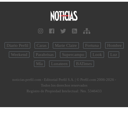
Diario Perfil
Caras
Marie Claire
Fortuna
Hombre
Weekend
Parabrisas
Supercampo
Look
Luz
Mía
Lunateen
BATimes
noticias.perfil.com - Editorial Perfil S.A.
| © Perfil.com 2006-2026 -
Todos los derechos reservados
Registro de Propiedad Intelectual: Nro. 5346433