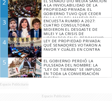
2
EL SENADO DIO MEDIA SANCIÓN
MARIDO
A LA INVIOLABILIDAD DE LA
PROPIEDAD PRIVADA: EL
GOBIERNO TUVO QUE CEDER
EN LA LEY DEL MANEJO DEL
3
ENCUESTA RUMBO A 2027:
FUEGO
CUATRO CONSULTORAS
MIDIERON EL DESGASTE DE
MILEI Y LA CRISIS DE
LIDERAZGO EN EL PERONISMO
4
LEY DE PROPIEDAD PRIVADA:
QUÉ SENADORES VOTARON A
FAVOR Y CUÁLES EN CONTRA
5
EL GOBIERNO PERDIÓ LA
PULSEADA DEL NOMBRE: LA
"LEY DE TIERRAS" SE IMPUSO
EN TODA LA CONVERSACIÓN
DIGITAL
Espacio Publicitario
Espacio Publicitario