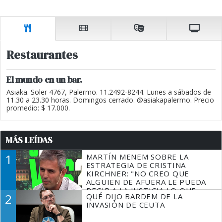
Restaurantes
El mundo en un bar.
Asiaka. Soler 4767, Palermo. 11.2492-8244. Lunes a sábados de
11.30 a 23.30 horas. Domingos cerrado. @asiakapalermo. Precio
promedio: $ 17.000.
MÁS LEÍDAS
1
MARTÍN MENEM SOBRE LA
ESTRATEGIA DE CRISTINA
KIRCHNER: "NO CREO QUE
ALGUIEN DE AFUERA LE PUEDA
DECIR A LA JUSTICIA LO QUE
2
QUÉ DIJO BARDEM DE LA
TIENE QUE HACER"
INVASIÓN DE CEUTA