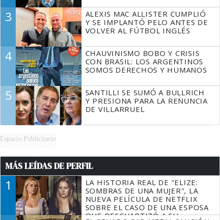
3
ALEXIS MAC ALLISTER CUMPLIÓ
Y SE IMPLANTÓ PELO ANTES DE
VOLVER AL FÚTBOL INGLÉS
4
CHAUVINISMO BOBO Y CRISIS
CON BRASIL: LOS ARGENTINOS
SOMOS DERECHOS Y HUMANOS
5
SANTILLI SE SUMÓ A BULLRICH
Y PRESIONA PARA LA RENUNCIA
DE VILLARRUEL
Espacio Publicitario
MÁS LEÍDAS DE PERFIL
1
LA HISTORIA REAL DE "ELIZE:
SOMBRAS DE UNA MUJER", LA
NUEVA PELÍCULA DE NETFLIX
SOBRE EL CASO DE UNA ESPOSA
QUE DESCUARTIZÓ A SU