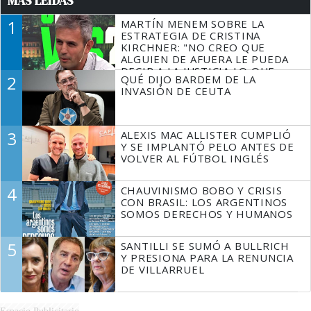
MÁS LEÍDAS
1
MARTÍN MENEM SOBRE LA
ESTRATEGIA DE CRISTINA
KIRCHNER: "NO CREO QUE
ALGUIEN DE AFUERA LE PUEDA
DECIR A LA JUSTICIA LO QUE
2
QUÉ DIJO BARDEM DE LA
TIENE QUE HACER"
INVASIÓN DE CEUTA
3
ALEXIS MAC ALLISTER CUMPLIÓ
Y SE IMPLANTÓ PELO ANTES DE
VOLVER AL FÚTBOL INGLÉS
4
CHAUVINISMO BOBO Y CRISIS
CON BRASIL: LOS ARGENTINOS
SOMOS DERECHOS Y HUMANOS
5
SANTILLI SE SUMÓ A BULLRICH
Y PRESIONA PARA LA RENUNCIA
DE VILLARRUEL
Espacio Publicitario