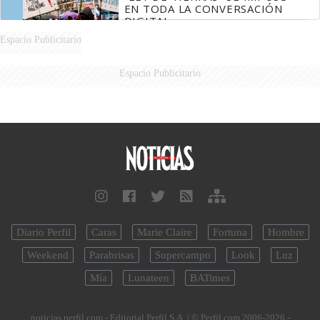
EN TODA LA CONVERSACIÓN
DIGITAL
Espacio Publicitario
Espacio Publicitario
Diario Perfil
Caras
Marie Claire
Fortuna
Hombre
Weekend
Parabrisas
Supercampo
Look
Luz
Mía
Lunateen
BATimes
noticias.perfil.com - Editorial Perfil S.A.
| © Perfil.com 2006-2026 -