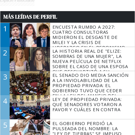
MÁS LEÍDAS DE PERFIL
1
ENCUESTA RUMBO A 2027:
CUATRO CONSULTORAS
MIDIERON EL DESGASTE DE
MILEI Y LA CRISIS DE
LIDERAZGO EN EL PERONISMO
2
LA HISTORIA REAL DE "ELIZE:
SOMBRAS DE UNA MUJER", LA
NUEVA PELÍCULA DE NETFLIX
SOBRE EL CASO DE UNA ESPOSA
QUE DESCUARTIZÓ A SU
3
EL SENADO DIO MEDIA SANCIÓN
MARIDO
A LA INVIOLABILIDAD DE LA
PROPIEDAD PRIVADA: EL
GOBIERNO TUVO QUE CEDER
EN LA LEY DEL MANEJO DEL
4
LEY DE PROPIEDAD PRIVADA:
FUEGO
QUÉ SENADORES VOTARON A
FAVOR Y CUÁLES EN CONTRA
5
EL GOBIERNO PERDIÓ LA
PULSEADA DEL NOMBRE: LA
"LEY DE TIERRAS" SE IMPUSO