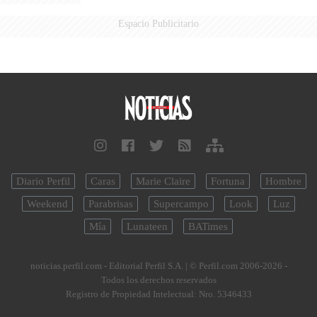
Espacio Publicitario
Diario Perfil
Caras
Marie Claire
Fortuna
Hombre
Weekend
Parabrisas
Supercampo
Look
Luz
Mía
Lunateen
BATimes
noticias.perfil.com - Editorial Perfil S.A.
| © Perfil.com 2006-2026 -
Todos los derechos reservados
Registro de Propiedad Intelectual: Nro. 5346433