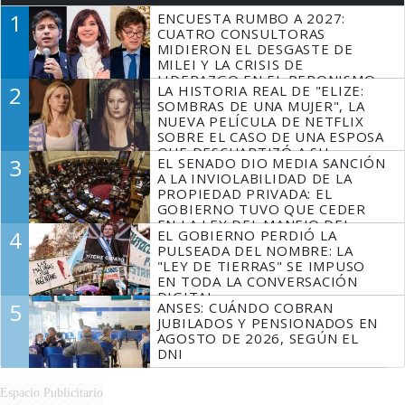
1
ENCUESTA RUMBO A 2027:
CUATRO CONSULTORAS
MIDIERON EL DESGASTE DE
MILEI Y LA CRISIS DE
LIDERAZGO EN EL PERONISMO
2
LA HISTORIA REAL DE "ELIZE:
SOMBRAS DE UNA MUJER", LA
NUEVA PELÍCULA DE NETFLIX
SOBRE EL CASO DE UNA ESPOSA
QUE DESCUARTIZÓ A SU
3
EL SENADO DIO MEDIA SANCIÓN
MARIDO
A LA INVIOLABILIDAD DE LA
PROPIEDAD PRIVADA: EL
GOBIERNO TUVO QUE CEDER
EN LA LEY DEL MANEJO DEL
4
EL GOBIERNO PERDIÓ LA
FUEGO
PULSEADA DEL NOMBRE: LA
"LEY DE TIERRAS" SE IMPUSO
EN TODA LA CONVERSACIÓN
DIGITAL
5
ANSES: CUÁNDO COBRAN
JUBILADOS Y PENSIONADOS EN
AGOSTO DE 2026, SEGÚN EL
DNI
Espacio Publicitario