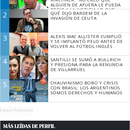
ALGUIEN DE AFUERA LE PUEDA
DECIR A LA JUSTICIA LO QUE
2
QUÉ DIJO BARDEM DE LA
TIENE QUE HACER"
INVASIÓN DE CEUTA
3
ALEXIS MAC ALLISTER CUMPLIÓ
Y SE IMPLANTÓ PELO ANTES DE
VOLVER AL FÚTBOL INGLÉS
4
SANTILLI SE SUMÓ A BULLRICH
Y PRESIONA PARA LA RENUNCIA
DE VILLARRUEL
5
CHAUVINISMO BOBO Y CRISIS
CON BRASIL: LOS ARGENTINOS
SOMOS DERECHOS Y HUMANOS
Espacio Publicitario
MÁS LEÍDAS DE PERFIL