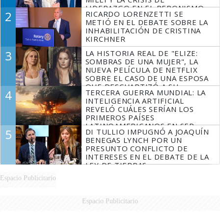
LIDERAZGO EN EL PERONISMO
2
RICARDO LORENZETTI SE
METIÓ EN EL DEBATE SOBRE LA
INHABILITACIÓN DE CRISTINA
KIRCHNER
3
LA HISTORIA REAL DE "ELIZE:
SOMBRAS DE UNA MUJER", LA
NUEVA PELÍCULA DE NETFLIX
SOBRE EL CASO DE UNA ESPOSA
QUE DESCUARTIZÓ A SU
4
TERCERA GUERRA MUNDIAL: LA
MARIDO
INTELIGENCIA ARTIFICIAL
REVELÓ CUÁLES SERÍAN LOS
PRIMEROS PAÍSES
LATINOAMERICANOS EN SER
5
DI TULLIO IMPUGNÓ A JOAQUÍN
DERROTADOS
BENEGAS LYNCH POR UN
PRESUNTO CONFLICTO DE
INTERESES EN EL DEBATE DE LA
LEY DE TIERRAS
Espacio Publicitario
Espacio Publicitario