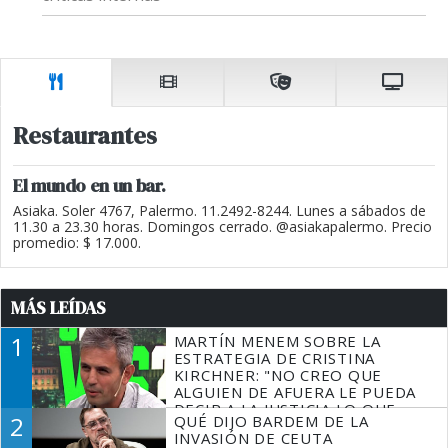
Restaurantes
El mundo en un bar.
Asiaka. Soler 4767, Palermo. 11.2492-8244. Lunes a sábados de
11.30 a 23.30 horas. Domingos cerrado. @asiakapalermo. Precio
promedio: $ 17.000.
MÁS LEÍDAS
1
MARTÍN MENEM SOBRE LA
ESTRATEGIA DE CRISTINA
KIRCHNER: "NO CREO QUE
ALGUIEN DE AFUERA LE PUEDA
DECIR A LA JUSTICIA LO QUE
2
QUÉ DIJO BARDEM DE LA
TIENE QUE HACER"
INVASIÓN DE CEUTA