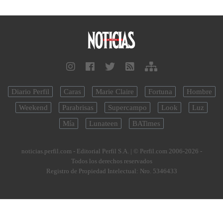
Diario Perfil
Caras
Marie Claire
Fortuna
Hombre
Weekend
Parabrisas
Supercampo
Look
Luz
Mía
Lunateen
BATimes
noticias.perfil.com - Editorial Perfil S.A.
| © Perfil.com 2006-2026 -
Todos los derechos reservados
Registro de Propiedad Intelectual: Nro. 5346433