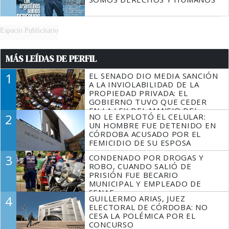
Espacio Publicitario
MÁS LEÍDAS DE PERFIL
1
EL SENADO DIO MEDIA SANCIÓN
A LA INVIOLABILIDAD DE LA
PROPIEDAD PRIVADA: EL
GOBIERNO TUVO QUE CEDER
EN LA LEY DEL MANEJO DEL
2
NO LE EXPLOTÓ EL CELULAR:
FUEGO
UN HOMBRE FUE DETENIDO EN
CÓRDOBA ACUSADO POR EL
FEMICIDIO DE SU ESPOSA
3
CONDENADO POR DROGAS Y
ROBO, CUANDO SALIÓ DE
PRISIÓN FUE BECARIO
MUNICIPAL Y EMPLEADO DE
SENAF
4
GUILLERMO ARIAS, JUEZ
ELECTORAL DE CÓRDOBA: NO
CESA LA POLÉMICA POR EL
CONCURSO