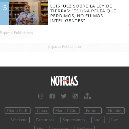
5
LUIS JUEZ SOBRE LA LEY DE
TIERRAS: "ES UNA PELEA QUE
PERDIMOS, NO FUIMOS
INTELIGENTES"
Espacio Publicitario
Espacio Publicitario
Diario Perfil
Caras
Marie Claire
Fortuna
Hombre
Weekend
Parabrisas
Supercampo
Look
Luz
Mía
Lunateen
BATimes