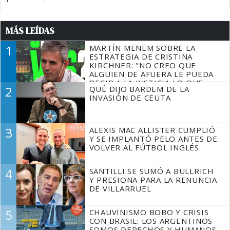
MÁS LEÍDAS
1
MARTÍN MENEM SOBRE LA
ESTRATEGIA DE CRISTINA
KIRCHNER: "NO CREO QUE
ALGUIEN DE AFUERA LE PUEDA
DECIR A LA JUSTICIA LO QUE
2
QUÉ DIJO BARDEM DE LA
TIENE QUE HACER"
INVASIÓN DE CEUTA
3
ALEXIS MAC ALLISTER CUMPLIÓ
Y SE IMPLANTÓ PELO ANTES DE
VOLVER AL FÚTBOL INGLÉS
4
SANTILLI SE SUMÓ A BULLRICH
Y PRESIONA PARA LA RENUNCIA
DE VILLARRUEL
5
CHAUVINISMO BOBO Y CRISIS
CON BRASIL: LOS ARGENTINOS
SOMOS DERECHOS Y HUMANOS