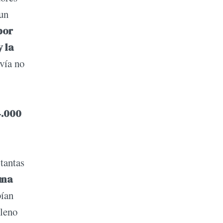
 un
por
 la
vía no
4.000
 tantas
una
bían
lleno