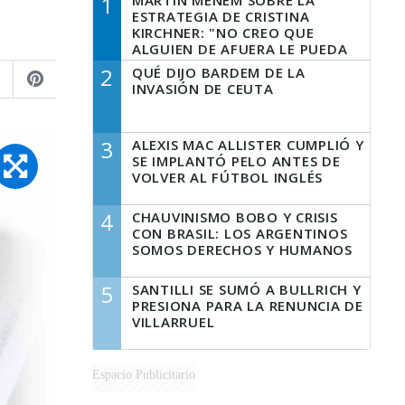
1
MARTÍN MENEM SOBRE LA
ESTRATEGIA DE CRISTINA
KIRCHNER: "NO CREO QUE
ALGUIEN DE AFUERA LE PUEDA
DECIR A LA JUSTICIA LO QUE
2
QUÉ DIJO BARDEM DE LA
TIENE QUE HACER"
INVASIÓN DE CEUTA
3
ALEXIS MAC ALLISTER CUMPLIÓ Y
SE IMPLANTÓ PELO ANTES DE
VOLVER AL FÚTBOL INGLÉS
4
CHAUVINISMO BOBO Y CRISIS
CON BRASIL: LOS ARGENTINOS
SOMOS DERECHOS Y HUMANOS
5
SANTILLI SE SUMÓ A BULLRICH Y
PRESIONA PARA LA RENUNCIA DE
VILLARRUEL
Espacio Publicitario