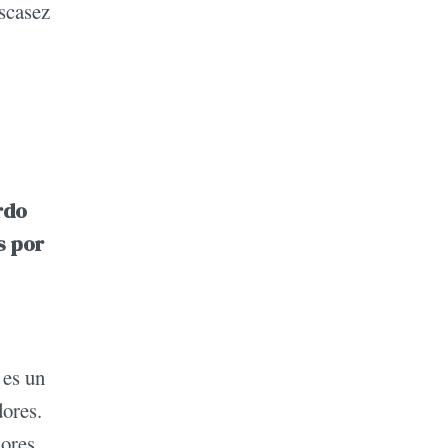
escasez
rdo
s por
 es un
ores.
dores