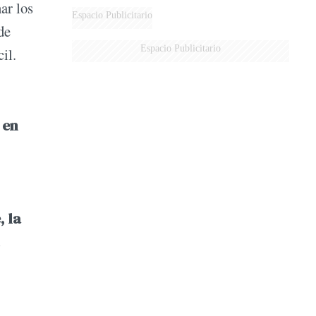
ar los
Espacio Publicitario
de
Espacio Publicitario
il.
 en
, la