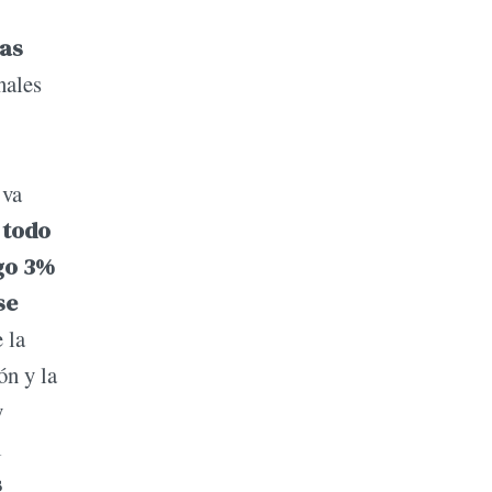
cas
nales
 va
 todo
ego 3%
se
e la
ón y la
y
l
s