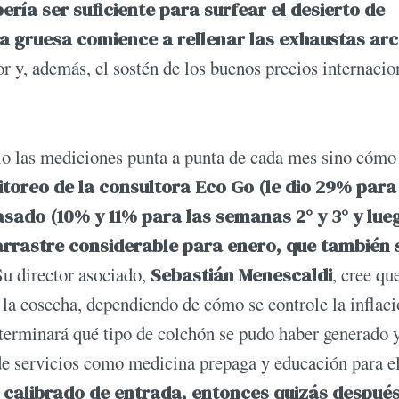
bería ser suficiente para surfear el desierto de
cha gruesa comience a rellenar las exhaustas ar
or y, además, el sostén de los buenos precios internacio
ólo las mediciones punta a punta de cada mes sino cómo
itoreo de la consultora Eco Go (le dio 29% para
asado (10% y 11% para las semanas 2° y 3° y lu
n arrastre considerable para enero, que también 
Su director asociado,
Sebastián Menescaldi
, cree qu
a la cosecha, dependiendo de cómo se controle la inflaci
 determinará qué tipo de colchón se pudo haber generado 
de servicios como medicina prepaga y educación para e
n calibrado de entrada, entonces quizás despué