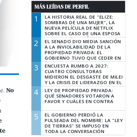
MÁS LEÍDAS DE PERFIL
1
LA HISTORIA REAL DE "ELIZE:
SOMBRAS DE UNA MUJER", LA
NUEVA PELÍCULA DE NETFLIX
SOBRE EL CASO DE UNA ESPOSA
QUE DESCUARTIZÓ A SU
2
EL SENADO DIO MEDIA SANCIÓN
MARIDO
A LA INVIOLABILIDAD DE LA
PROPIEDAD PRIVADA: EL
GOBIERNO TUVO QUE CEDER EN
LA LEY DEL MANEJO DEL FUEGO
3
ENCUESTA RUMBO A 2027:
CUATRO CONSULTORAS
MIDIERON EL DESGASTE DE MILEI
Y LA CRISIS DE LIDERAZGO EN EL
PERONISMO
le.
No
4
LEY DE PROPIEDAD PRIVADA:
QUÉ SENADORES VOTARON A
e
FAVOR Y CUÁLES EN CONTRA
n
5
EL GOBIERNO PERDIÓ LA
e
PULSEADA DEL NOMBRE: LA "LEY
DE TIERRAS" SE IMPUSO EN
te
TODA LA CONVERSACIÓN
DIGITAL