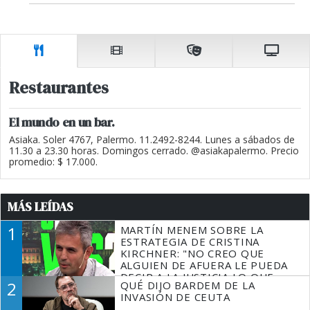
Restaurantes
El mundo en un bar.
Asiaka. Soler 4767, Palermo. 11.2492-8244. Lunes a sábados de
11.30 a 23.30 horas. Domingos cerrado. @asiakapalermo. Precio
promedio: $ 17.000.
MÁS LEÍDAS
1
MARTÍN MENEM SOBRE LA
ESTRATEGIA DE CRISTINA
KIRCHNER: "NO CREO QUE
ALGUIEN DE AFUERA LE PUEDA
DECIR A LA JUSTICIA LO QUE
2
QUÉ DIJO BARDEM DE LA
TIENE QUE HACER"
INVASIÓN DE CEUTA