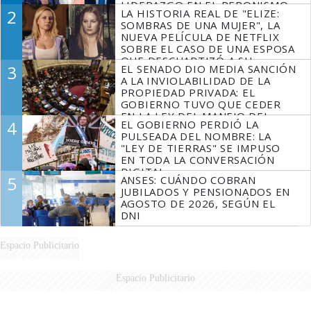
LIDERAZGO EN EL PERONISMO
2
LA HISTORIA REAL DE "ELIZE:
SOMBRAS DE UNA MUJER", LA
NUEVA PELÍCULA DE NETFLIX
SOBRE EL CASO DE UNA ESPOSA
QUE DESCUARTIZÓ A SU
3
EL SENADO DIO MEDIA SANCIÓN
MARIDO
A LA INVIOLABILIDAD DE LA
PROPIEDAD PRIVADA: EL
GOBIERNO TUVO QUE CEDER
EN LA LEY DEL MANEJO DEL
4
EL GOBIERNO PERDIÓ LA
FUEGO
PULSEADA DEL NOMBRE: LA
"LEY DE TIERRAS" SE IMPUSO
EN TODA LA CONVERSACIÓN
DIGITAL
5
ANSES: CUÁNDO COBRAN
JUBILADOS Y PENSIONADOS EN
AGOSTO DE 2026, SEGÚN EL
DNI
Espacio Publicitario
Espacio Publicitario