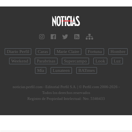
Diario Perfil
Caras
Marie Claire
Fortuna
Hombre
Weekend
Parabrisas
Supercampo
Look
Luz
Mía
Lunateen
BATimes
noticias.perfil.com - Editorial Perfil S.A.
| © Perfil.com 2006-2026 -
Todos los derechos reservados
Registro de Propiedad Intelectual: Nro. 5346433