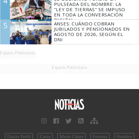
4
FUEGO
PULSEADA DEL NOMBRE: LA
"LEY DE TIERRAS" SE IMPUSO
EN TODA LA CONVERSACIÓN
DIGITAL
5
ANSES: CUÁNDO COBRAN
JUBILADOS Y PENSIONADOS EN
AGOSTO DE 2026, SEGÚN EL
DNI
Espacio Publicitario
Espacio Publicitario
Diario Perfil
Caras
Marie Claire
Fortuna
Hombre