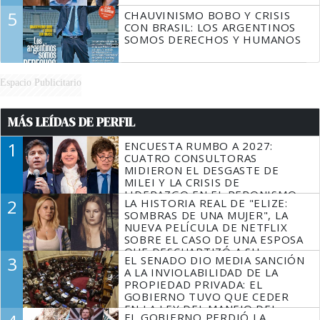
5
CHAUVINISMO BOBO Y CRISIS
CON BRASIL: LOS ARGENTINOS
SOMOS DERECHOS Y HUMANOS
Espacio Publicitario
MÁS LEÍDAS DE PERFIL
1
ENCUESTA RUMBO A 2027:
CUATRO CONSULTORAS
MIDIERON EL DESGASTE DE
MILEI Y LA CRISIS DE
LIDERAZGO EN EL PERONISMO
2
LA HISTORIA REAL DE "ELIZE:
SOMBRAS DE UNA MUJER", LA
NUEVA PELÍCULA DE NETFLIX
SOBRE EL CASO DE UNA ESPOSA
QUE DESCUARTIZÓ A SU
3
EL SENADO DIO MEDIA SANCIÓN
MARIDO
A LA INVIOLABILIDAD DE LA
PROPIEDAD PRIVADA: EL
GOBIERNO TUVO QUE CEDER
EN LA LEY DEL MANEJO DEL
EL GOBIERNO PERDIÓ LA