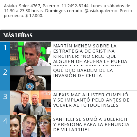
Asiaka. Soler 4767, Palermo. 11.2492-8244. Lunes a sábados de
11.30 a 23.30 horas. Domingos cerrado. @asiakapalermo. Precio
promedio: $ 17.000.
MÁS LEÍDAS
1
MARTÍN MENEM SOBRE LA
ESTRATEGIA DE CRISTINA
KIRCHNER: "NO CREO QUE
ALGUIEN DE AFUERA LE PUEDA
DECIR A LA JUSTICIA LO QUE
2
QUÉ DIJO BARDEM DE LA
TIENE QUE HACER"
INVASIÓN DE CEUTA
3
ALEXIS MAC ALLISTER CUMPLIÓ
Y SE IMPLANTÓ PELO ANTES DE
VOLVER AL FÚTBOL INGLÉS
4
SANTILLI SE SUMÓ A BULLRICH
Y PRESIONA PARA LA RENUNCIA
DE VILLARRUEL