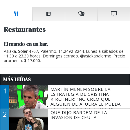
Restaurantes
El mundo en un bar.
Asiaka. Soler 4767, Palermo. 11.2492-8244. Lunes a sábados de
11.30 a 23.30 horas. Domingos cerrado. @asiakapalermo. Precio
promedio: $ 17.000.
MÁS LEÍDAS
1
MARTÍN MENEM SOBRE LA
ESTRATEGIA DE CRISTINA
KIRCHNER: "NO CREO QUE
ALGUIEN DE AFUERA LE PUEDA
DECIR A LA JUSTICIA LO QUE
2
QUÉ DIJO BARDEM DE LA
TIENE QUE HACER"
INVASIÓN DE CEUTA