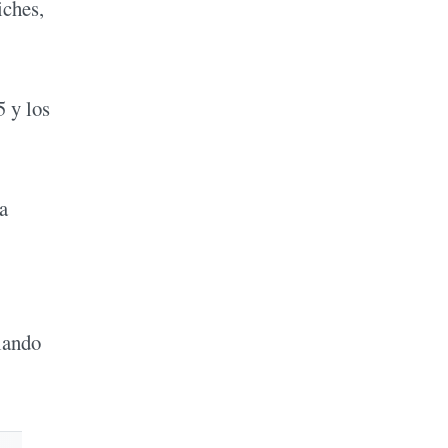
iches,
5 y los
a
olando