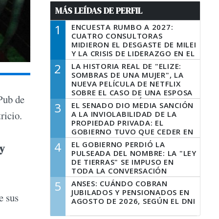
MÁS LEÍDAS DE PERFIL
1
ENCUESTA RUMBO A 2027:
CUATRO CONSULTORAS
MIDIERON EL DESGASTE DE MILEI
Y LA CRISIS DE LIDERAZGO EN EL
PERONISMO
2
LA HISTORIA REAL DE "ELIZE:
SOMBRAS DE UNA MUJER", LA
NUEVA PELÍCULA DE NETFLIX
SOBRE EL CASO DE UNA ESPOSA
 Pub de
QUE DESCUARTIZÓ A SU
3
EL SENADO DIO MEDIA SANCIÓN
MARIDO
ricio.
A LA INVIOLABILIDAD DE LA
PROPIEDAD PRIVADA: EL
GOBIERNO TUVO QUE CEDER EN
LA LEY DEL MANEJO DEL FUEGO
4
EL GOBIERNO PERDIÓ LA
y
PULSEADA DEL NOMBRE: LA "LEY
DE TIERRAS" SE IMPUSO EN
TODA LA CONVERSACIÓN
DIGITAL
5
ANSES: CUÁNDO COBRAN
JUBILADOS Y PENSIONADOS EN
e sus
AGOSTO DE 2026, SEGÚN EL DNI