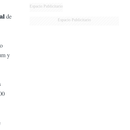
Espacio Publicitario
al
de
Espacio Publicitario
co
ium y
s
00
e