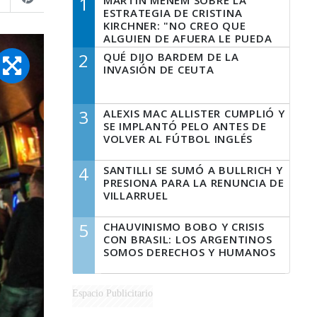
1
MARTÍN MENEM SOBRE LA
ESTRATEGIA DE CRISTINA
KIRCHNER: "NO CREO QUE
ALGUIEN DE AFUERA LE PUEDA
DECIR A LA JUSTICIA LO QUE
2
QUÉ DIJO BARDEM DE LA
TIENE QUE HACER"
INVASIÓN DE CEUTA
3
ALEXIS MAC ALLISTER CUMPLIÓ Y
SE IMPLANTÓ PELO ANTES DE
VOLVER AL FÚTBOL INGLÉS
4
SANTILLI SE SUMÓ A BULLRICH Y
PRESIONA PARA LA RENUNCIA DE
VILLARRUEL
5
CHAUVINISMO BOBO Y CRISIS
CON BRASIL: LOS ARGENTINOS
SOMOS DERECHOS Y HUMANOS
Espacio Publicitario