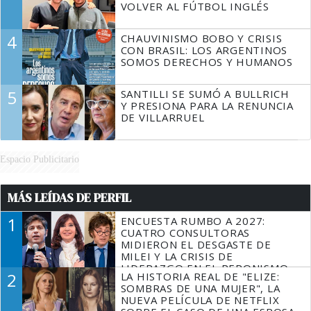
VOLVER AL FÚTBOL INGLÉS
4
CHAUVINISMO BOBO Y CRISIS
CON BRASIL: LOS ARGENTINOS
SOMOS DERECHOS Y HUMANOS
5
SANTILLI SE SUMÓ A BULLRICH
Y PRESIONA PARA LA RENUNCIA
DE VILLARRUEL
Espacio Publicitario
MÁS LEÍDAS DE PERFIL
1
ENCUESTA RUMBO A 2027:
CUATRO CONSULTORAS
MIDIERON EL DESGASTE DE
MILEI Y LA CRISIS DE
LIDERAZGO EN EL PERONISMO
2
LA HISTORIA REAL DE "ELIZE:
SOMBRAS DE UNA MUJER", LA
NUEVA PELÍCULA DE NETFLIX