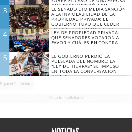
SOBRE EL CASO DE UNA ESPOSA
QUE DESCUARTIZÓ A SU
3
EL SENADO DIO MEDIA SANCIÓN
MARIDO
A LA INVIOLABILIDAD DE LA
PROPIEDAD PRIVADA: EL
GOBIERNO TUVO QUE CEDER
EN LA LEY DEL MANEJO DEL
4
LEY DE PROPIEDAD PRIVADA:
FUEGO
QUÉ SENADORES VOTARON A
FAVOR Y CUÁLES EN CONTRA
5
EL GOBIERNO PERDIÓ LA
PULSEADA DEL NOMBRE: LA
"LEY DE TIERRAS" SE IMPUSO
EN TODA LA CONVERSACIÓN
DIGITAL
Espacio Publicitario
Espacio Publicitario