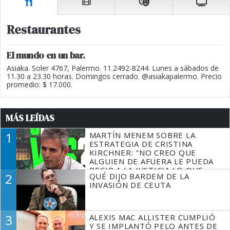
Restaurantes
El mundo en un bar.
Asiaka. Soler 4767, Palermo. 11.2492-8244. Lunes a sábados de
11.30 a 23.30 horas. Domingos cerrado. @asiakapalermo. Precio
promedio: $ 17.000.
MÁS LEÍDAS
1
MARTÍN MENEM SOBRE LA
ESTRATEGIA DE CRISTINA
KIRCHNER: "NO CREO QUE
ALGUIEN DE AFUERA LE PUEDA
DECIR A LA JUSTICIA LO QUE
2
QUÉ DIJO BARDEM DE LA
TIENE QUE HACER"
INVASIÓN DE CEUTA
3
ALEXIS MAC ALLISTER CUMPLIÓ
Y SE IMPLANTÓ PELO ANTES DE