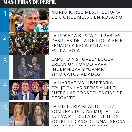
MÁS LEÍDAS DE PERFIL
1
MURIÓ JORGE MESSI, EL PAPÁ
DE LIONEL MESSI, EN ROSARIO
2
LA ROSADA BUSCA CULPABLES
DESPUÉS DE LA DERROTA EN EL
SENADO Y RECALCULA SU
ESTRATEGIA
3
CAPUTO Y STURZENEGGER
CREAN UN FONDO PARA
INDEMNIZAR Y “GANAR”
SINDICATOS ALIADOS
4
LA NARRATIVA LIBERTARIA
CRUJE EN LAS REDES Y MILEI
SUFRE LAS CONSECUENCIAS DEL
DESGASTE
5
LA HISTORIA REAL DE "ELIZE:
SOMBRAS DE UNA MUJER", LA
NUEVA PELÍCULA DE NETFLIX
SOBRE EL CASO DE UNA ESPOSA
QUE DESCUARTIZÓ A SU
MARIDO