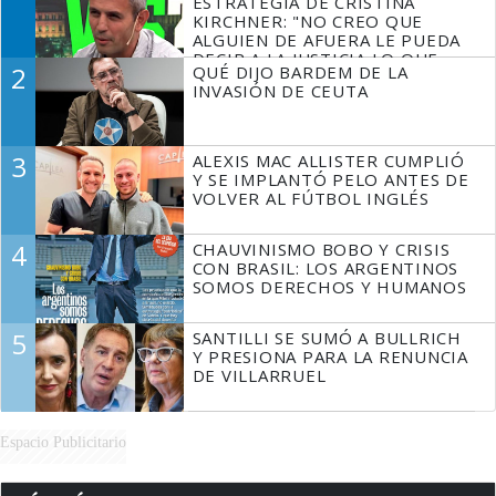
ESTRATEGIA DE CRISTINA
KIRCHNER: "NO CREO QUE
ALGUIEN DE AFUERA LE PUEDA
DECIR A LA JUSTICIA LO QUE
2
QUÉ DIJO BARDEM DE LA
TIENE QUE HACER"
INVASIÓN DE CEUTA
3
ALEXIS MAC ALLISTER CUMPLIÓ
Y SE IMPLANTÓ PELO ANTES DE
VOLVER AL FÚTBOL INGLÉS
4
CHAUVINISMO BOBO Y CRISIS
CON BRASIL: LOS ARGENTINOS
SOMOS DERECHOS Y HUMANOS
5
SANTILLI SE SUMÓ A BULLRICH
Y PRESIONA PARA LA RENUNCIA
DE VILLARRUEL
Espacio Publicitario