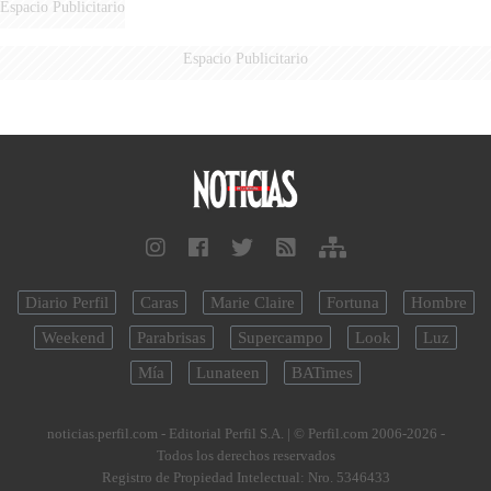
Espacio Publicitario
Espacio Publicitario
Diario Perfil
Caras
Marie Claire
Fortuna
Hombre
Weekend
Parabrisas
Supercampo
Look
Luz
Mía
Lunateen
BATimes
noticias.perfil.com - Editorial Perfil S.A.
| © Perfil.com 2006-2026 -
Todos los derechos reservados
Registro de Propiedad Intelectual: Nro. 5346433