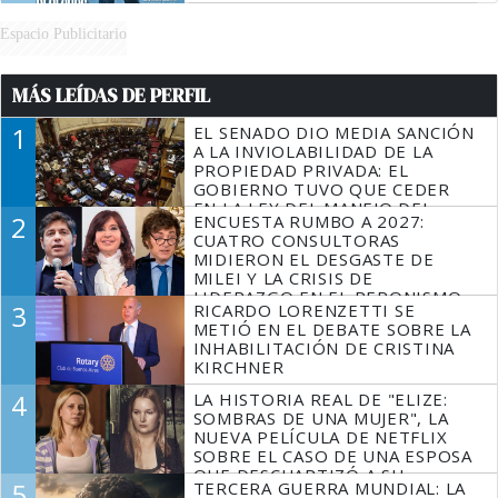
Espacio Publicitario
MÁS LEÍDAS DE PERFIL
1
EL SENADO DIO MEDIA SANCIÓN
A LA INVIOLABILIDAD DE LA
PROPIEDAD PRIVADA: EL
GOBIERNO TUVO QUE CEDER
EN LA LEY DEL MANEJO DEL
2
ENCUESTA RUMBO A 2027:
FUEGO
CUATRO CONSULTORAS
MIDIERON EL DESGASTE DE
MILEI Y LA CRISIS DE
LIDERAZGO EN EL PERONISMO
3
RICARDO LORENZETTI SE
METIÓ EN EL DEBATE SOBRE LA
INHABILITACIÓN DE CRISTINA
KIRCHNER
4
LA HISTORIA REAL DE "ELIZE:
SOMBRAS DE UNA MUJER", LA
NUEVA PELÍCULA DE NETFLIX
SOBRE EL CASO DE UNA ESPOSA
QUE DESCUARTIZÓ A SU
5
TERCERA GUERRA MUNDIAL: LA
MARIDO