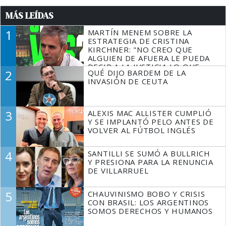
MÁS LEÍDAS
1
MARTÍN MENEM SOBRE LA
ESTRATEGIA DE CRISTINA
KIRCHNER: "NO CREO QUE
ALGUIEN DE AFUERA LE PUEDA
DECIR A LA JUSTICIA LO QUE
2
QUÉ DIJO BARDEM DE LA
TIENE QUE HACER"
INVASIÓN DE CEUTA
3
ALEXIS MAC ALLISTER CUMPLIÓ
Y SE IMPLANTÓ PELO ANTES DE
VOLVER AL FÚTBOL INGLÉS
4
SANTILLI SE SUMÓ A BULLRICH
Y PRESIONA PARA LA RENUNCIA
DE VILLARRUEL
5
CHAUVINISMO BOBO Y CRISIS
CON BRASIL: LOS ARGENTINOS
SOMOS DERECHOS Y HUMANOS