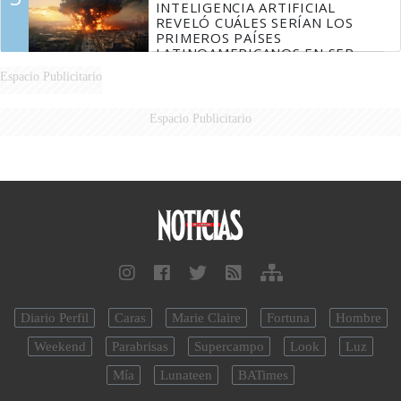
INTELIGENCIA ARTIFICIAL
REVELÓ CUÁLES SERÍAN LOS
PRIMEROS PAÍSES
LATINOAMERICANOS EN SER
DERROTADOS
Espacio Publicitario
Espacio Publicitario
Diario Perfil
Caras
Marie Claire
Fortuna
Hombre
Weekend
Parabrisas
Supercampo
Look
Luz
Mía
Lunateen
BATimes