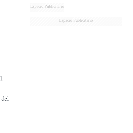
Espacio Publicitario
:
Espacio Publicitario
-
l.-
 del