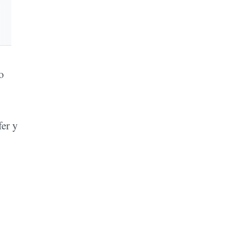
o
fer y