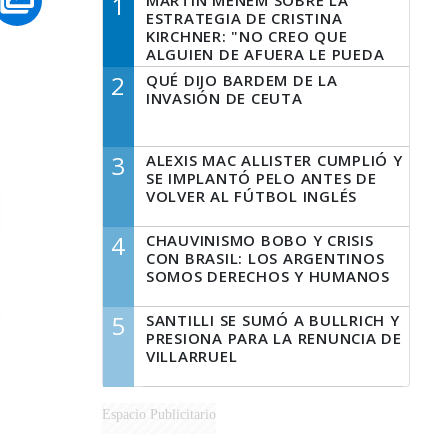
1
MARTÍN MENEM SOBRE LA
ESTRATEGIA DE CRISTINA
KIRCHNER: "NO CREO QUE
ALGUIEN DE AFUERA LE PUEDA
DECIR A LA JUSTICIA LO QUE
2
QUÉ DIJO BARDEM DE LA
TIENE QUE HACER"
INVASIÓN DE CEUTA
3
ALEXIS MAC ALLISTER CUMPLIÓ Y
SE IMPLANTÓ PELO ANTES DE
VOLVER AL FÚTBOL INGLÉS
4
CHAUVINISMO BOBO Y CRISIS
CON BRASIL: LOS ARGENTINOS
SOMOS DERECHOS Y HUMANOS
5
SANTILLI SE SUMÓ A BULLRICH Y
PRESIONA PARA LA RENUNCIA DE
VILLARRUEL
Espacio Publicitario