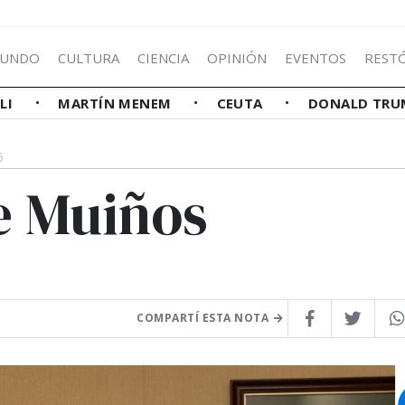
UNDO
CULTURA
CIENCIA
OPINIÓN
EVENTOS
REST
LLI
MARTÍN MENEM
CEUTA
DONALD TRU
6
e Muiños
COMPARTÍ ESTA NOTA