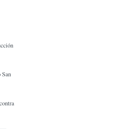
ucción
o San
contra