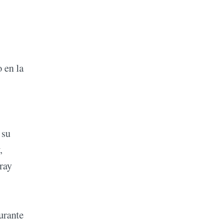
 en la
 su
,
Fray
urante