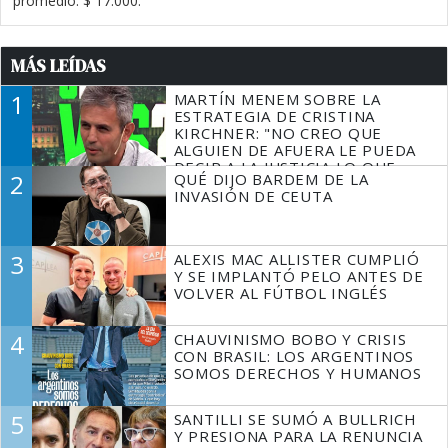
promedio: $ 17.000.
MÁS LEÍDAS
1
MARTÍN MENEM SOBRE LA
ESTRATEGIA DE CRISTINA
KIRCHNER: "NO CREO QUE
ALGUIEN DE AFUERA LE PUEDA
DECIR A LA JUSTICIA LO QUE
2
QUÉ DIJO BARDEM DE LA
TIENE QUE HACER"
INVASIÓN DE CEUTA
3
ALEXIS MAC ALLISTER CUMPLIÓ
Y SE IMPLANTÓ PELO ANTES DE
VOLVER AL FÚTBOL INGLÉS
4
CHAUVINISMO BOBO Y CRISIS
CON BRASIL: LOS ARGENTINOS
SOMOS DERECHOS Y HUMANOS
5
SANTILLI SE SUMÓ A BULLRICH
Y PRESIONA PARA LA RENUNCIA