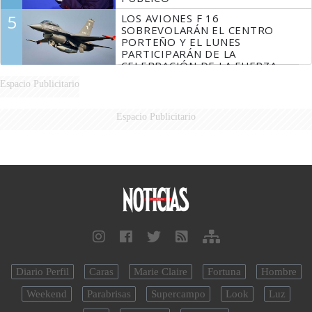
5
LOS AVIONES F 16
SOBREVOLARÁN EL CENTRO
PORTEÑO Y EL LUNES
PARTICIPARÁN DE LA
CELEBRACIÓN DE LA FUERZA
AÉREA
Espacio Publicitario
Espacio Publicitario
Diario Perfil
Caras
Marie Claire
Fortuna
Hombre
Weekend
Parabrisas
Supercampo
Look
Luz