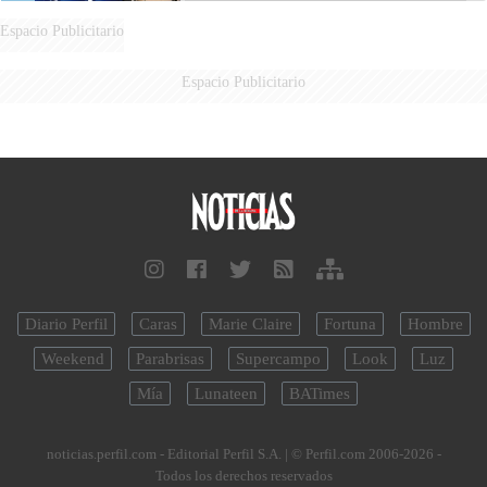
Espacio Publicitario
Espacio Publicitario
Diario Perfil
Caras
Marie Claire
Fortuna
Hombre
Weekend
Parabrisas
Supercampo
Look
Luz
Mía
Lunateen
BATimes
noticias.perfil.com - Editorial Perfil S.A.
| © Perfil.com 2006-2026 -
Todos los derechos reservados