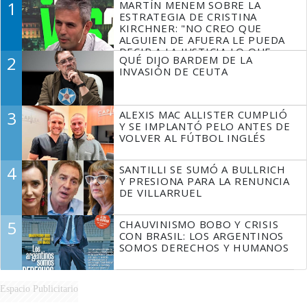
1
MARTÍN MENEM SOBRE LA
ESTRATEGIA DE CRISTINA
KIRCHNER: "NO CREO QUE
ALGUIEN DE AFUERA LE PUEDA
DECIR A LA JUSTICIA LO QUE
2
QUÉ DIJO BARDEM DE LA
TIENE QUE HACER"
INVASIÓN DE CEUTA
3
ALEXIS MAC ALLISTER CUMPLIÓ
Y SE IMPLANTÓ PELO ANTES DE
VOLVER AL FÚTBOL INGLÉS
4
SANTILLI SE SUMÓ A BULLRICH
Y PRESIONA PARA LA RENUNCIA
DE VILLARRUEL
5
CHAUVINISMO BOBO Y CRISIS
CON BRASIL: LOS ARGENTINOS
SOMOS DERECHOS Y HUMANOS
Espacio Publicitario