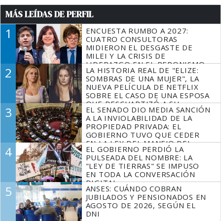
MÁS LEÍDAS DE PERFIL
1
ENCUESTA RUMBO A 2027:
CUATRO CONSULTORAS
MIDIERON EL DESGASTE DE
MILEI Y LA CRISIS DE
LIDERAZGO EN EL PERONISMO
2
LA HISTORIA REAL DE "ELIZE:
SOMBRAS DE UNA MUJER", LA
NUEVA PELÍCULA DE NETFLIX
SOBRE EL CASO DE UNA ESPOSA
QUE DESCUARTIZÓ A SU
3
EL SENADO DIO MEDIA SANCIÓN
MARIDO
A LA INVIOLABILIDAD DE LA
PROPIEDAD PRIVADA: EL
GOBIERNO TUVO QUE CEDER
EN LA LEY DEL MANEJO DEL
4
EL GOBIERNO PERDIÓ LA
FUEGO
PULSEADA DEL NOMBRE: LA
"LEY DE TIERRAS" SE IMPUSO
EN TODA LA CONVERSACIÓN
DIGITAL
5
ANSES: CUÁNDO COBRAN
JUBILADOS Y PENSIONADOS EN
AGOSTO DE 2026, SEGÚN EL
DNI