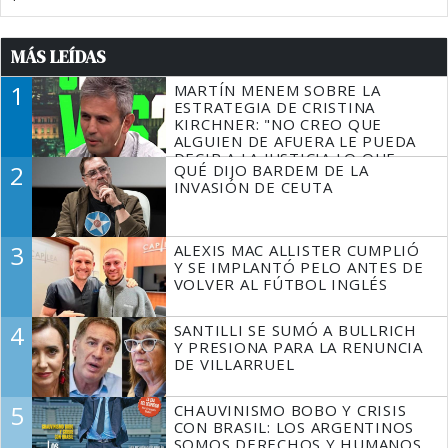
MÁS LEÍDAS
1
MARTÍN MENEM SOBRE LA
ESTRATEGIA DE CRISTINA
KIRCHNER: "NO CREO QUE
ALGUIEN DE AFUERA LE PUEDA
DECIR A LA JUSTICIA LO QUE
2
QUÉ DIJO BARDEM DE LA
TIENE QUE HACER"
INVASIÓN DE CEUTA
3
ALEXIS MAC ALLISTER CUMPLIÓ
Y SE IMPLANTÓ PELO ANTES DE
VOLVER AL FÚTBOL INGLÉS
4
SANTILLI SE SUMÓ A BULLRICH
Y PRESIONA PARA LA RENUNCIA
DE VILLARRUEL
5
CHAUVINISMO BOBO Y CRISIS
CON BRASIL: LOS ARGENTINOS
SOMOS DERECHOS Y HUMANOS