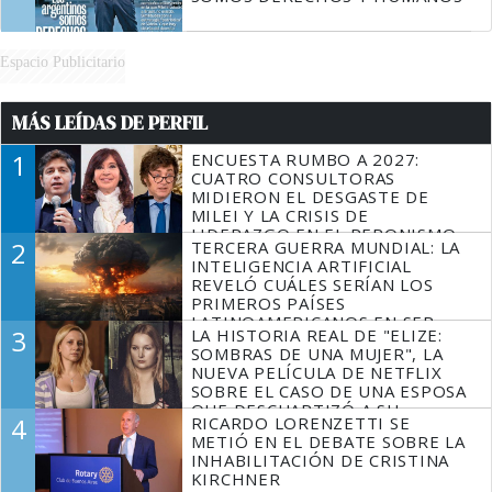
Espacio Publicitario
MÁS LEÍDAS DE PERFIL
1
ENCUESTA RUMBO A 2027:
CUATRO CONSULTORAS
MIDIERON EL DESGASTE DE
MILEI Y LA CRISIS DE
LIDERAZGO EN EL PERONISMO
2
TERCERA GUERRA MUNDIAL: LA
INTELIGENCIA ARTIFICIAL
REVELÓ CUÁLES SERÍAN LOS
PRIMEROS PAÍSES
LATINOAMERICANOS EN SER
3
LA HISTORIA REAL DE "ELIZE:
DERROTADOS
SOMBRAS DE UNA MUJER", LA
NUEVA PELÍCULA DE NETFLIX
SOBRE EL CASO DE UNA ESPOSA
QUE DESCUARTIZÓ A SU
4
RICARDO LORENZETTI SE
MARIDO
METIÓ EN EL DEBATE SOBRE LA
INHABILITACIÓN DE CRISTINA
KIRCHNER