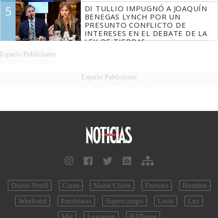
5
DI TULLIO IMPUGNÓ A JOAQUÍN
BENEGAS LYNCH POR UN
PRESUNTO CONFLICTO DE
INTERESES EN EL DEBATE DE LA
LEY DE TIERRAS
Espacio Publicitario
Espacio Publicitario
Diario Perfil
Caras
Marie Claire
Fortuna
Hombre
Weekend
Parabrisas
Supercampo
Look
Luz
Mía
Lunateen
BATimes