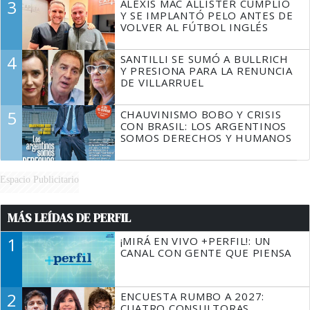
3
ALEXIS MAC ALLISTER CUMPLIÓ
Y SE IMPLANTÓ PELO ANTES DE
VOLVER AL FÚTBOL INGLÉS
4
SANTILLI SE SUMÓ A BULLRICH
Y PRESIONA PARA LA RENUNCIA
DE VILLARRUEL
5
CHAUVINISMO BOBO Y CRISIS
CON BRASIL: LOS ARGENTINOS
SOMOS DERECHOS Y HUMANOS
Espacio Publicitario
MÁS LEÍDAS DE PERFIL
1
¡MIRÁ EN VIVO +PERFIL!: UN
CANAL CON GENTE QUE PIENSA
2
ENCUESTA RUMBO A 2027:
CUATRO CONSULTORAS