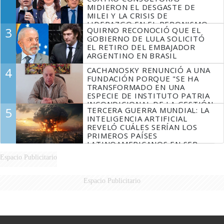
MIDIERON EL DESGASTE DE
MILEI Y LA CRISIS DE
LIDERAZGO EN EL PERONISMO
3
QUIRNO RECONOCIÓ QUE EL
GOBIERNO DE LULA SOLICITÓ
EL RETIRO DEL EMBAJADOR
ARGENTINO EN BRASIL
4
CACHANOSKY RENUNCIÓ A UNA
FUNDACIÓN PORQUE "SE HA
TRANSFORMADO EN UNA
ESPECIE DE INSTITUTO PATRIA
INCONDICIONAL DE LA GESTIÓN
5
TERCERA GUERRA MUNDIAL: LA
DE MILEI"
INTELIGENCIA ARTIFICIAL
REVELÓ CUÁLES SERÍAN LOS
PRIMEROS PAÍSES
LATINOAMERICANOS EN SER
DERROTADOS
Espacio Publicitario
Espacio Publicitario