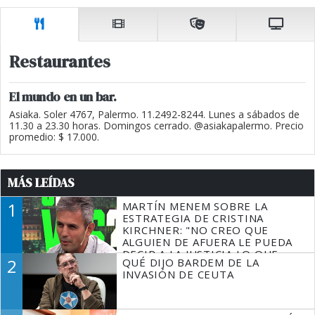
Restaurantes
El mundo en un bar.
Asiaka. Soler 4767, Palermo. 11.2492-8244. Lunes a sábados de
11.30 a 23.30 horas. Domingos cerrado. @asiakapalermo. Precio
promedio: $ 17.000.
MÁS LEÍDAS
1
MARTÍN MENEM SOBRE LA
ESTRATEGIA DE CRISTINA
KIRCHNER: "NO CREO QUE
ALGUIEN DE AFUERA LE PUEDA
DECIR A LA JUSTICIA LO QUE
2
QUÉ DIJO BARDEM DE LA
TIENE QUE HACER"
INVASIÓN DE CEUTA