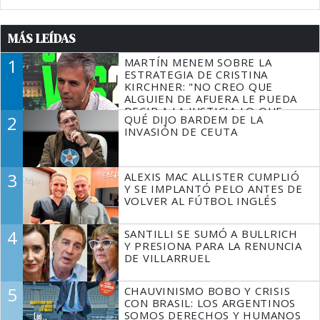
MÁS LEÍDAS
1
MARTÍN MENEM SOBRE LA
ESTRATEGIA DE CRISTINA
KIRCHNER: "NO CREO QUE
ALGUIEN DE AFUERA LE PUEDA
DECIR A LA JUSTICIA LO QUE
2
QUÉ DIJO BARDEM DE LA
TIENE QUE HACER"
INVASIÓN DE CEUTA
3
ALEXIS MAC ALLISTER CUMPLIÓ
Y SE IMPLANTÓ PELO ANTES DE
VOLVER AL FÚTBOL INGLÉS
4
SANTILLI SE SUMÓ A BULLRICH
Y PRESIONA PARA LA RENUNCIA
DE VILLARRUEL
5
CHAUVINISMO BOBO Y CRISIS
CON BRASIL: LOS ARGENTINOS
SOMOS DERECHOS Y HUMANOS