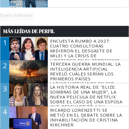
Espacio Publicitario
MÁS LEÍDAS DE PERFIL
1
ENCUESTA RUMBO A 2027:
CUATRO CONSULTORAS
MIDIERON EL DESGASTE DE
MILEI Y LA CRISIS DE
LIDERAZGO EN EL PERONISMO
2
TERCERA GUERRA MUNDIAL: LA
INTELIGENCIA ARTIFICIAL
REVELÓ CUÁLES SERÍAN LOS
PRIMEROS PAÍSES
LATINOAMERICANOS EN SER
3
LA HISTORIA REAL DE "ELIZE:
DERROTADOS
SOMBRAS DE UNA MUJER", LA
NUEVA PELÍCULA DE NETFLIX
SOBRE EL CASO DE UNA ESPOSA
QUE DESCUARTIZÓ A SU
4
RICARDO LORENZETTI SE
MARIDO
METIÓ EN EL DEBATE SOBRE LA
INHABILITACIÓN DE CRISTINA
KIRCHNER