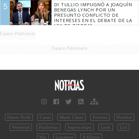
5
DI TULLIO IMPUGNÓ A JOAQUÍN
BENEGAS LYNCH POR UN
PRESUNTO CONFLICTO DE
INTERESES EN EL DEBATE DE LA
LEY DE TIERRAS
Espacio Publicitario
Espacio Publicitario
Diario Perfil
Caras
Marie Claire
Fortuna
Hombre
Weekend
Parabrisas
Supercampo
Look
Luz
Mía
Lunateen
BATimes