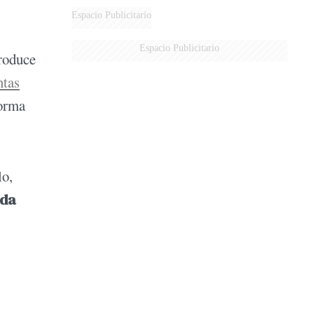
Espacio Publicitario
Espacio Publicitario
produce
ntas
forma
lo,
ida