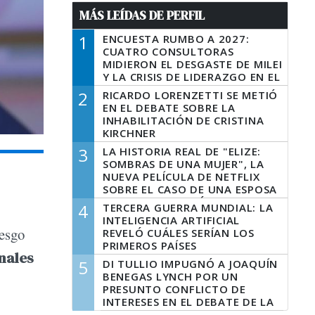
MÁS LEÍDAS DE PERFIL
1
ENCUESTA RUMBO A 2027:
CUATRO CONSULTORAS
MIDIERON EL DESGASTE DE MILEI
Y LA CRISIS DE LIDERAZGO EN EL
PERONISMO
2
RICARDO LORENZETTI SE METIÓ
EN EL DEBATE SOBRE LA
INHABILITACIÓN DE CRISTINA
KIRCHNER
3
LA HISTORIA REAL DE "ELIZE:
SOMBRAS DE UNA MUJER", LA
NUEVA PELÍCULA DE NETFLIX
SOBRE EL CASO DE UNA ESPOSA
QUE DESCUARTIZÓ A SU
4
TERCERA GUERRA MUNDIAL: LA
MARIDO
INTELIGENCIA ARTIFICIAL
iesgo
REVELÓ CUÁLES SERÍAN LOS
PRIMEROS PAÍSES
onales
LATINOAMERICANOS EN SER
5
DI TULLIO IMPUGNÓ A JOAQUÍN
DERROTADOS
BENEGAS LYNCH POR UN
PRESUNTO CONFLICTO DE
INTERESES EN EL DEBATE DE LA
LEY DE TIERRAS