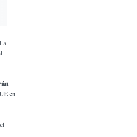
 La
l
rán
a UE en
el