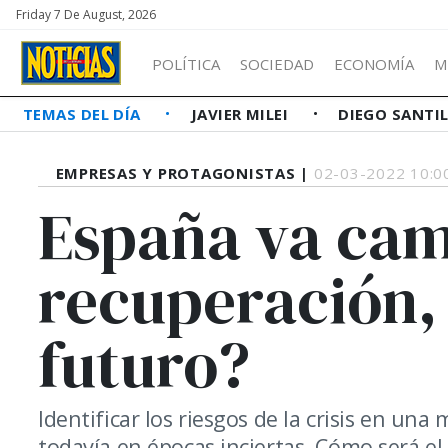
Friday 7 De August, 2026
POLÍTICA
SOCIEDAD
ECONOMÍA
M
TEMAS DEL DÍA
JAVIER MILEI
DIEGO SANTI
EMPRESAS Y PROTAGONISTAS |
02-03-2022 10:0
España va cam
recuperación, 
futuro?
Identificar los riesgos de la crisis en u
todavía en épocas inciertas. Cómo será el 