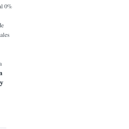
 al 0%
de
nales
a
n
 y