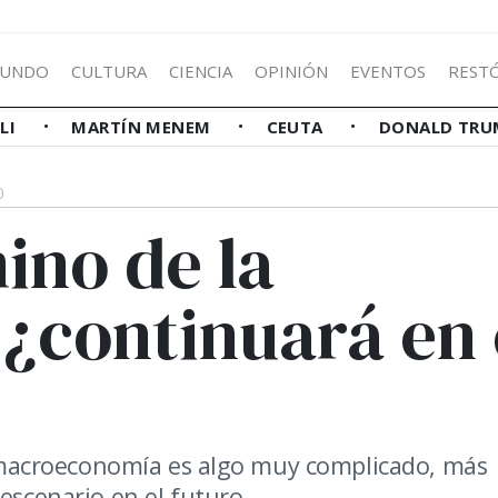
UNDO
CULTURA
CIENCIA
OPINIÓN
EVENTOS
REST
LLI
MARTÍN MENEM
CEUTA
DONALD TRU
0
ino de la
¿continuará en 
na macroeconomía es algo muy complicado, más
escenario en el futuro.