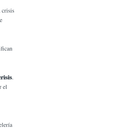
 crisis
e
fican
risis
.
r el
elería