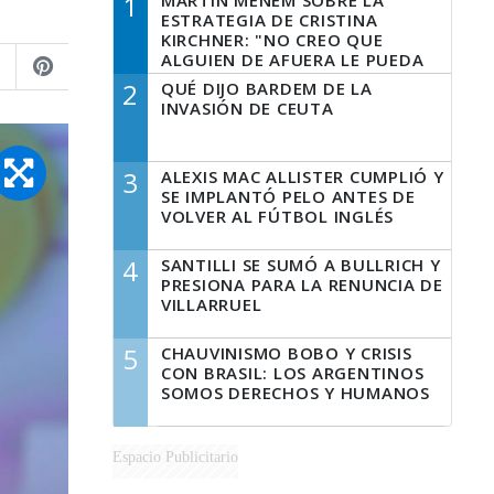
1
MARTÍN MENEM SOBRE LA
ESTRATEGIA DE CRISTINA
KIRCHNER: "NO CREO QUE
ALGUIEN DE AFUERA LE PUEDA
DECIR A LA JUSTICIA LO QUE
2
QUÉ DIJO BARDEM DE LA
TIENE QUE HACER"
INVASIÓN DE CEUTA
3
ALEXIS MAC ALLISTER CUMPLIÓ Y
SE IMPLANTÓ PELO ANTES DE
VOLVER AL FÚTBOL INGLÉS
4
SANTILLI SE SUMÓ A BULLRICH Y
PRESIONA PARA LA RENUNCIA DE
VILLARRUEL
5
CHAUVINISMO BOBO Y CRISIS
CON BRASIL: LOS ARGENTINOS
SOMOS DERECHOS Y HUMANOS
Espacio Publicitario