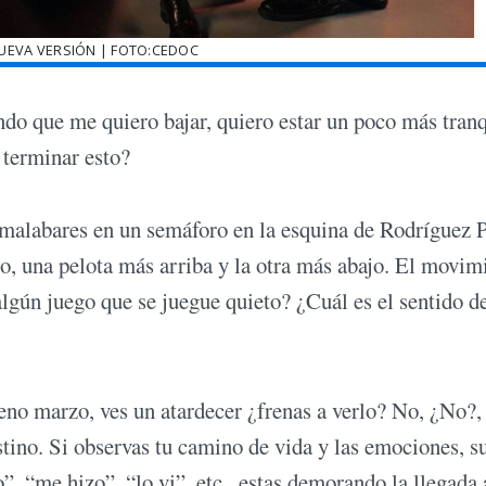
NUEVA VERSIÓN | FOTO:CEDOC
ndo que me quiero bajar, quiero estar un poco más tranq
a terminar esto?
malabares en un semáforo en la esquina de Rodríguez 
o, una pelota más arriba y la otra más abajo. El movim
 algún juego que se juegue quieto? ¿Cuál es el sentido d
leno marzo, ves un atardecer ¿frenas a verlo? No, ¿No?,
estino. Si observas tu camino de vida y las emociones, s
, “me hizo”, “lo vi”, etc., estas demorando la llegada 