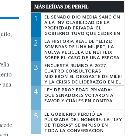
MÁS LEÍDAS DE PERFIL
1
EL SENADO DIO MEDIA SANCIÓN
A LA INVIOLABILIDAD DE LA
PROPIEDAD PRIVADA: EL
uilo,
GOBIERNO TUVO QUE CEDER EN
LA LEY DEL MANEJO DEL FUEGO
2
LA HISTORIA REAL DE "ELIZE:
SOMBRAS DE UNA MUJER", LA
NUEVA PELÍCULA DE NETFLIX
SOBRE EL CASO DE UNA ESPOSA
QUE DESCUARTIZÓ A SU
Peña
3
ENCUESTA RUMBO A 2027:
MARIDO
CUATRO CONSULTORAS
iento
MIDIERON EL DESGASTE DE MILEI
Y LA CRISIS DE LIDERAZGO EN EL
e una
PERONISMO
4
LEY DE PROPIEDAD PRIVADA:
QUÉ SENADORES VOTARON A
FAVOR Y CUÁLES EN CONTRA
5
EL GOBIERNO PERDIÓ LA
PULSEADA DEL NOMBRE: LA "LEY
ucede
DE TIERRAS" SE IMPUSO EN
TODA LA CONVERSACIÓN
a tu
DIGITAL