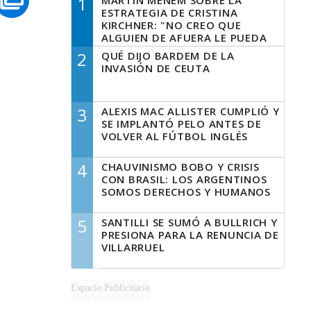
1
MARTÍN MENEM SOBRE LA
ESTRATEGIA DE CRISTINA
KIRCHNER: "NO CREO QUE
ALGUIEN DE AFUERA LE PUEDA
DECIR A LA JUSTICIA LO QUE
2
QUÉ DIJO BARDEM DE LA
TIENE QUE HACER"
INVASIÓN DE CEUTA
3
ALEXIS MAC ALLISTER CUMPLIÓ Y
SE IMPLANTÓ PELO ANTES DE
VOLVER AL FÚTBOL INGLÉS
4
CHAUVINISMO BOBO Y CRISIS
CON BRASIL: LOS ARGENTINOS
SOMOS DERECHOS Y HUMANOS
5
SANTILLI SE SUMÓ A BULLRICH Y
PRESIONA PARA LA RENUNCIA DE
VILLARRUEL
Espacio Publicitario