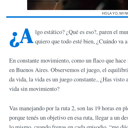
HOLA YO, MI 
¿A
lgo estático? ¿Qué es eso?, paren el mu
quiero que todo esté bien, ¿Cuándo va 
En constante movimiento, como un flaco que hace 
en Buenos Aires. Observemos el juego, el equilibri
da vida, la vida es un juego constante., ¿Has visto
vida sin movimiento?
Vas manejando por la ruta 2, son las 19 horas en p
porque tenés un objetivo en esa ruta, llegar a un d
lo mismo, cuando frenas en cada episodio, “me dijo”