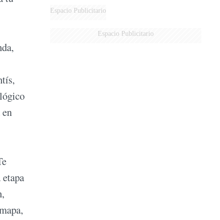
Espacio Publicitario
Espacio Publicitario
nda,
tís,
ológico
 en
Te
a etapa
n,
 mapa,