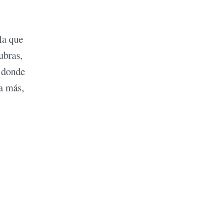
la que
ubras,
a donde
a más,