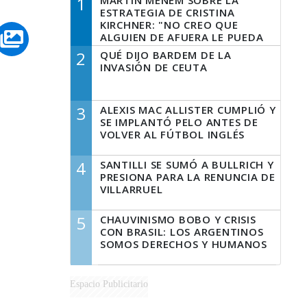
1
MARTÍN MENEM SOBRE LA
ESTRATEGIA DE CRISTINA
KIRCHNER: "NO CREO QUE
ALGUIEN DE AFUERA LE PUEDA
DECIR A LA JUSTICIA LO QUE
2
QUÉ DIJO BARDEM DE LA
TIENE QUE HACER"
INVASIÓN DE CEUTA
3
ALEXIS MAC ALLISTER CUMPLIÓ Y
SE IMPLANTÓ PELO ANTES DE
VOLVER AL FÚTBOL INGLÉS
4
SANTILLI SE SUMÓ A BULLRICH Y
PRESIONA PARA LA RENUNCIA DE
VILLARRUEL
5
CHAUVINISMO BOBO Y CRISIS
CON BRASIL: LOS ARGENTINOS
SOMOS DERECHOS Y HUMANOS
Espacio Publicitario