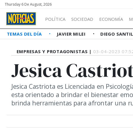
Thursday 6 De August, 2026
POLÍTICA
SOCIEDAD
ECONOMÍA
M
TEMAS DEL DÍA
JAVIER MILEI
DIEGO SANTI
EMPRESAS Y PROTAGONISTAS |
03-04-2023 07:5
Jesica Castrio
Jesica Castriota es Licenciada en Psicologí
esta orientado a brindar el bienestar emoc
brinda herramientas para afrontar una r