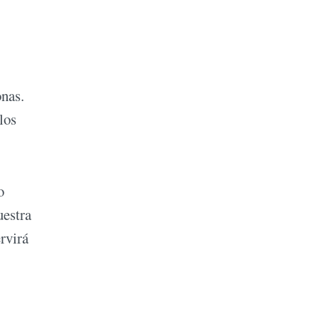
onas.
los
o
uestra
rvirá