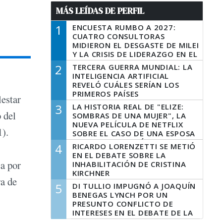
MÁS LEÍDAS DE PERFIL
1
ENCUESTA RUMBO A 2027:
CUATRO CONSULTORAS
MIDIERON EL DESGASTE DE MILEI
Y LA CRISIS DE LIDERAZGO EN EL
PERONISMO
2
TERCERA GUERRA MUNDIAL: LA
INTELIGENCIA ARTIFICIAL
REVELÓ CUÁLES SERÍAN LOS
PRIMEROS PAÍSES
lestar
LATINOAMERICANOS EN SER
3
LA HISTORIA REAL DE "ELIZE:
DERROTADOS
 del
SOMBRAS DE UNA MUJER", LA
NUEVA PELÍCULA DE NETFLIX
1).
SOBRE EL CASO DE UNA ESPOSA
QUE DESCUARTIZÓ A SU
4
RICARDO LORENZETTI SE METIÓ
MARIDO
EN EL DEBATE SOBRE LA
ca por
INHABILITACIÓN DE CRISTINA
KIRCHNER
ra de
5
DI TULLIO IMPUGNÓ A JOAQUÍN
BENEGAS LYNCH POR UN
PRESUNTO CONFLICTO DE
INTERESES EN EL DEBATE DE LA
LEY DE TIERRAS