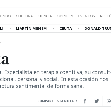
UNDO
CULTURA
CIENCIA
OPINIÓN
EVENTOS
REST
LLI
MARTÍN MENEM
CEUTA
DONALD TRU
2
ta
a, Especialista en terapia cognitiva, su consult
ional, personal y social. En esta ocasión nos
uptura sentimental de forma sana.
COMPARTÍ ESTA NOTA