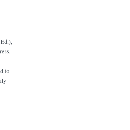
(Ed.),
ress.
d to
ily