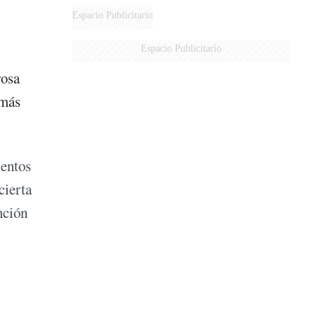
Espacio Publicitario
Espacio Publicitario
rosa
 más
ientos
cierta
nción