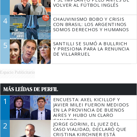
VOLVER AL FÚTBOL INGLÉS
4
CHAUVINISMO BOBO Y CRISIS
CON BRASIL: LOS ARGENTINOS
SOMOS DERECHOS Y HUMANOS
5
SANTILLI SE SUMÓ A BULLRICH
Y PRESIONA PARA LA RENUNCIA
DE VILLARRUEL
Espacio Publicitario
MÁS LEÍDAS DE PERFIL
1
ENCUESTA: AXEL KICILLOF Y
JAVIER MILEI FUERON MEDIDOS
EN LA PROVINCIA DE BUENOS
AIRES Y HUBO UN CLARO
GANADOR
2
JORGE GORINI, EL JUEZ DEL
CASO VIALIDAD, DECLARÓ QUE
CRISTINA KIRCHNER ESTÁ