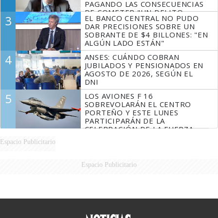
PAGANDO LAS CONSECUENCIAS
DE COMETER "UN DELITO
3
EL BANCO CENTRAL NO PUDO
COMPROBADO"
DAR PRECISIONES SOBRE UN
SOBRANTE DE $4 BILLONES: "EN
ALGÚN LADO ESTÁN"
4
ANSES: CUÁNDO COBRAN
JUBILADOS Y PENSIONADOS EN
AGOSTO DE 2026, SEGÚN EL
DNI
5
LOS AVIONES F 16
SOBREVOLARÁN EL CENTRO
PORTEÑO Y ESTE LUNES
PARTICIPARÁN DE LA
CELEBRACIÓN DE LA FUERZA
AÉREA
Espacio Publicitario
Espacio Publicitario