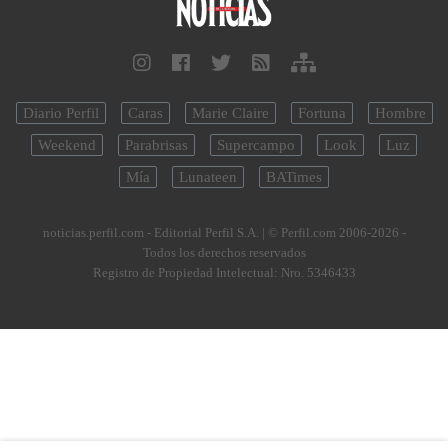
Diario Perfil
Caras
Marie Claire
Fortuna
Hombre
Weekend
Parabrisas
Supercampo
Look
Luz
Mía
Lunateen
BATimes
noticias.perfil.com - Editorial Perfil S.A.
| © Perfil.com 2006-2026 -
Todos los derechos reservados
Registro de Propiedad Intelectual: Nro. 5346433