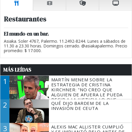
Restaurantes
El mundo en un bar.
Asiaka. Soler 4767, Palermo. 11.2492-8244. Lunes a sábados de
11.30 a 23.30 horas. Domingos cerrado. @asiakapalermo. Precio
promedio: $ 17.000.
MÁS LEÍDAS
1
MARTÍN MENEM SOBRE LA
ESTRATEGIA DE CRISTINA
KIRCHNER: "NO CREO QUE
ALGUIEN DE AFUERA LE PUEDA
DECIR A LA JUSTICIA LO QUE
2
QUÉ DIJO BARDEM DE LA
TIENE QUE HACER"
INVASIÓN DE CEUTA
3
ALEXIS MAC ALLISTER CUMPLIÓ
Y SE IMPLANTÓ PELO ANTES DE