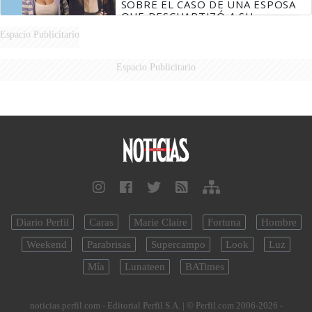
SOBRE EL CASO DE UNA ESPOSA
QUE DESCUARTIZÓ A SU
MARIDO
Espacio Publicitario
Espacio Publicitario
Diario Perfil
Caras
Marie Claire
Fortuna
Hombre
Weekend
Parabrisas
Supercampo
Look
Luz
Mía
Lunateen
BATimes
noticias.perfil.com - Editorial Perfil S.A.
| © Perfil.com 2006-2026 -