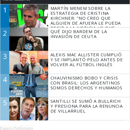
1
MARTÍN MENEM SOBRE LA
ESTRATEGIA DE CRISTINA
KIRCHNER: "NO CREO QUE
ALGUIEN DE AFUERA LE PUEDA
DECIR A LA JUSTICIA LO QUE
2
QUÉ DIJO BARDEM DE LA
TIENE QUE HACER"
INVASIÓN DE CEUTA
3
ALEXIS MAC ALLISTER CUMPLIÓ
Y SE IMPLANTÓ PELO ANTES DE
VOLVER AL FÚTBOL INGLÉS
4
CHAUVINISMO BOBO Y CRISIS
CON BRASIL: LOS ARGENTINOS
SOMOS DERECHOS Y HUMANOS
5
SANTILLI SE SUMÓ A BULLRICH
Y PRESIONA PARA LA RENUNCIA
DE VILLARRUEL
Espacio Publicitario