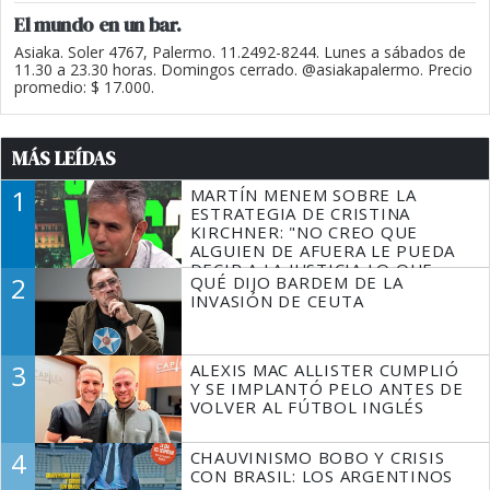
El mundo en un bar.
Asiaka. Soler 4767, Palermo. 11.2492-8244. Lunes a sábados de
11.30 a 23.30 horas. Domingos cerrado. @asiakapalermo. Precio
promedio: $ 17.000.
MÁS LEÍDAS
1
MARTÍN MENEM SOBRE LA
ESTRATEGIA DE CRISTINA
KIRCHNER: "NO CREO QUE
ALGUIEN DE AFUERA LE PUEDA
DECIR A LA JUSTICIA LO QUE
2
QUÉ DIJO BARDEM DE LA
TIENE QUE HACER"
INVASIÓN DE CEUTA
3
ALEXIS MAC ALLISTER CUMPLIÓ
Y SE IMPLANTÓ PELO ANTES DE
VOLVER AL FÚTBOL INGLÉS
4
CHAUVINISMO BOBO Y CRISIS
CON BRASIL: LOS ARGENTINOS