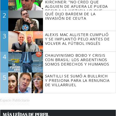
KIRCHNER: "NO CREO QUE
ALGUIEN DE AFUERA LE PUEDA
DECIR A LA JUSTICIA LO QUE
2
QUÉ DIJO BARDEM DE LA
TIENE QUE HACER"
INVASIÓN DE CEUTA
3
ALEXIS MAC ALLISTER CUMPLIÓ
Y SE IMPLANTÓ PELO ANTES DE
VOLVER AL FÚTBOL INGLÉS
4
CHAUVINISMO BOBO Y CRISIS
CON BRASIL: LOS ARGENTINOS
SOMOS DERECHOS Y HUMANOS
5
SANTILLI SE SUMÓ A BULLRICH
Y PRESIONA PARA LA RENUNCIA
DE VILLARRUEL
Espacio Publicitario
MÁS LEÍDAS DE PERFIL