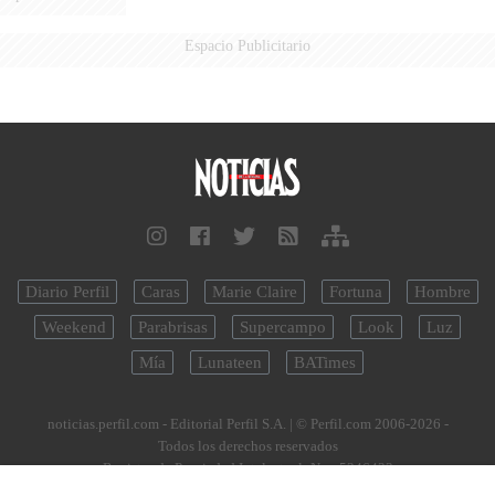
Espacio Publicitario
Diario Perfil
Caras
Marie Claire
Fortuna
Hombre
Weekend
Parabrisas
Supercampo
Look
Luz
Mía
Lunateen
BATimes
noticias.perfil.com - Editorial Perfil S.A.
| © Perfil.com 2006-2026 -
Todos los derechos reservados
Registro de Propiedad Intelectual: Nro. 5346433