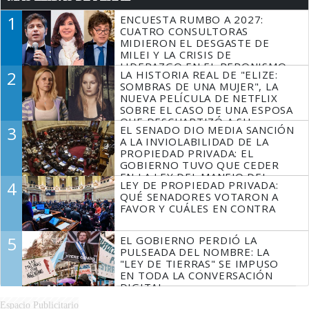
1
ENCUESTA RUMBO A 2027:
CUATRO CONSULTORAS
MIDIERON EL DESGASTE DE
MILEI Y LA CRISIS DE
LIDERAZGO EN EL PERONISMO
2
LA HISTORIA REAL DE "ELIZE:
SOMBRAS DE UNA MUJER", LA
NUEVA PELÍCULA DE NETFLIX
SOBRE EL CASO DE UNA ESPOSA
QUE DESCUARTIZÓ A SU
3
EL SENADO DIO MEDIA SANCIÓN
MARIDO
A LA INVIOLABILIDAD DE LA
PROPIEDAD PRIVADA: EL
GOBIERNO TUVO QUE CEDER
EN LA LEY DEL MANEJO DEL
4
LEY DE PROPIEDAD PRIVADA:
FUEGO
QUÉ SENADORES VOTARON A
FAVOR Y CUÁLES EN CONTRA
5
EL GOBIERNO PERDIÓ LA
PULSEADA DEL NOMBRE: LA
"LEY DE TIERRAS" SE IMPUSO
EN TODA LA CONVERSACIÓN
DIGITAL
Espacio Publicitario