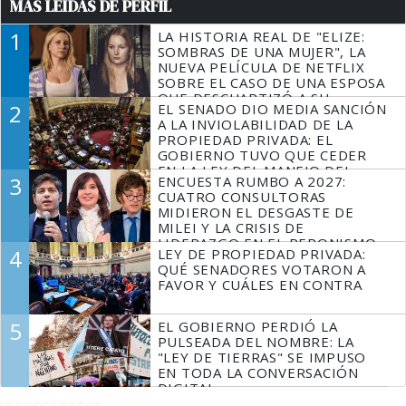
MÁS LEÍDAS DE PERFIL
1
LA HISTORIA REAL DE "ELIZE:
SOMBRAS DE UNA MUJER", LA
NUEVA PELÍCULA DE NETFLIX
SOBRE EL CASO DE UNA ESPOSA
QUE DESCUARTIZÓ A SU
2
EL SENADO DIO MEDIA SANCIÓN
MARIDO
A LA INVIOLABILIDAD DE LA
PROPIEDAD PRIVADA: EL
GOBIERNO TUVO QUE CEDER
EN LA LEY DEL MANEJO DEL
3
ENCUESTA RUMBO A 2027:
FUEGO
CUATRO CONSULTORAS
MIDIERON EL DESGASTE DE
MILEI Y LA CRISIS DE
LIDERAZGO EN EL PERONISMO
4
LEY DE PROPIEDAD PRIVADA:
QUÉ SENADORES VOTARON A
FAVOR Y CUÁLES EN CONTRA
5
EL GOBIERNO PERDIÓ LA
PULSEADA DEL NOMBRE: LA
"LEY DE TIERRAS" SE IMPUSO
EN TODA LA CONVERSACIÓN
DIGITAL