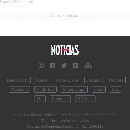
Espacio Publicitario
Espacio Publicitario
Diario Perfil
Caras
Marie Claire
Fortuna
Hombre
Weekend
Parabrisas
Supercampo
Look
Luz
Mía
Lunateen
BATimes
noticias.perfil.com - Editorial Perfil S.A.
| © Perfil.com 2006-2026 -
Todos los derechos reservados
Registro de Propiedad Intelectual: Nro. 5346433