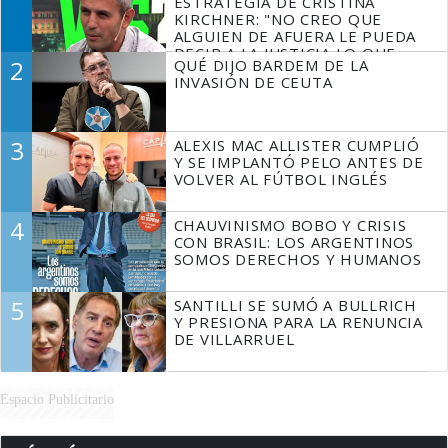
ESTRATEGIA DE CRISTINA
KIRCHNER: "NO CREO QUE
ALGUIEN DE AFUERA LE PUEDA
DECIR A LA JUSTICIA LO QUE
2
QUÉ DIJO BARDEM DE LA
TIENE QUE HACER"
INVASIÓN DE CEUTA
3
ALEXIS MAC ALLISTER CUMPLIÓ
Y SE IMPLANTÓ PELO ANTES DE
VOLVER AL FÚTBOL INGLÉS
4
CHAUVINISMO BOBO Y CRISIS
CON BRASIL: LOS ARGENTINOS
SOMOS DERECHOS Y HUMANOS
5
SANTILLI SE SUMÓ A BULLRICH
Y PRESIONA PARA LA RENUNCIA
DE VILLARRUEL
Espacio Publicitario