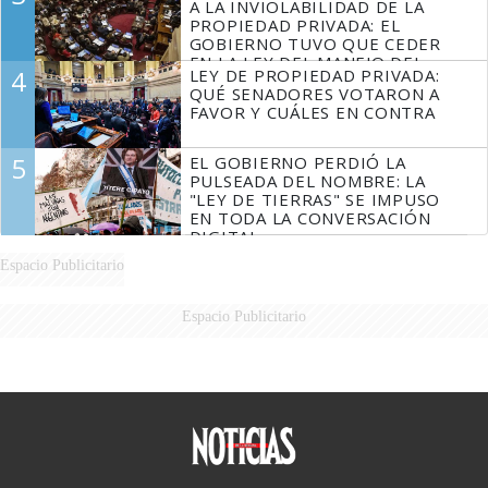
A LA INVIOLABILIDAD DE LA
PROPIEDAD PRIVADA: EL
GOBIERNO TUVO QUE CEDER
EN LA LEY DEL MANEJO DEL
4
LEY DE PROPIEDAD PRIVADA:
FUEGO
QUÉ SENADORES VOTARON A
FAVOR Y CUÁLES EN CONTRA
5
EL GOBIERNO PERDIÓ LA
PULSEADA DEL NOMBRE: LA
"LEY DE TIERRAS" SE IMPUSO
EN TODA LA CONVERSACIÓN
DIGITAL
Espacio Publicitario
Espacio Publicitario