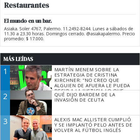
Restaurantes
El mundo en un bar.
Asiaka. Soler 4767, Palermo. 11.2492-8244. Lunes a sábados de
11.30 a 23.30 horas. Domingos cerrado. @asiakapalermo. Precio
promedio: $ 17.000.
MÁS LEÍDAS
1
MARTÍN MENEM SOBRE LA
ESTRATEGIA DE CRISTINA
KIRCHNER: "NO CREO QUE
ALGUIEN DE AFUERA LE PUEDA
DECIR A LA JUSTICIA LO QUE
2
QUÉ DIJO BARDEM DE LA
TIENE QUE HACER"
INVASIÓN DE CEUTA
3
ALEXIS MAC ALLISTER CUMPLIÓ
Y SE IMPLANTÓ PELO ANTES DE
VOLVER AL FÚTBOL INGLÉS