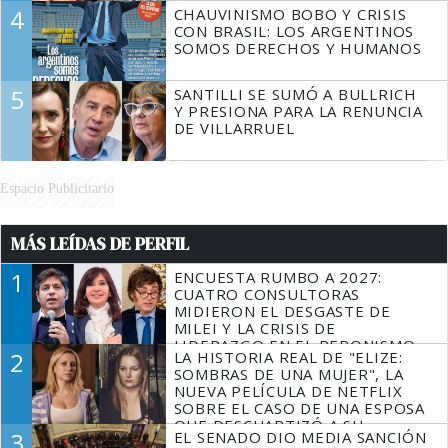
4
CHAUVINISMO BOBO Y CRISIS
CON BRASIL: LOS ARGENTINOS
SOMOS DERECHOS Y HUMANOS
5
SANTILLI SE SUMÓ A BULLRICH
Y PRESIONA PARA LA RENUNCIA
DE VILLARRUEL
Espacio Publicitario
MÁS LEÍDAS DE PERFIL
1
ENCUESTA RUMBO A 2027:
CUATRO CONSULTORAS
MIDIERON EL DESGASTE DE
MILEI Y LA CRISIS DE
LIDERAZGO EN EL PERONISMO
2
LA HISTORIA REAL DE "ELIZE:
SOMBRAS DE UNA MUJER", LA
NUEVA PELÍCULA DE NETFLIX
SOBRE EL CASO DE UNA ESPOSA
QUE DESCUARTIZÓ A SU
3
EL SENADO DIO MEDIA SANCIÓN
MARIDO