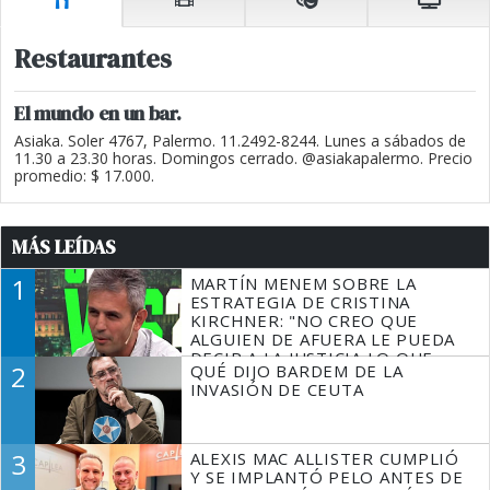
Restaurantes
El mundo en un bar.
Asiaka. Soler 4767, Palermo. 11.2492-8244. Lunes a sábados de
11.30 a 23.30 horas. Domingos cerrado. @asiakapalermo. Precio
promedio: $ 17.000.
MÁS LEÍDAS
1
MARTÍN MENEM SOBRE LA
ESTRATEGIA DE CRISTINA
KIRCHNER: "NO CREO QUE
ALGUIEN DE AFUERA LE PUEDA
DECIR A LA JUSTICIA LO QUE
2
QUÉ DIJO BARDEM DE LA
TIENE QUE HACER"
INVASIÓN DE CEUTA
3
ALEXIS MAC ALLISTER CUMPLIÓ
Y SE IMPLANTÓ PELO ANTES DE