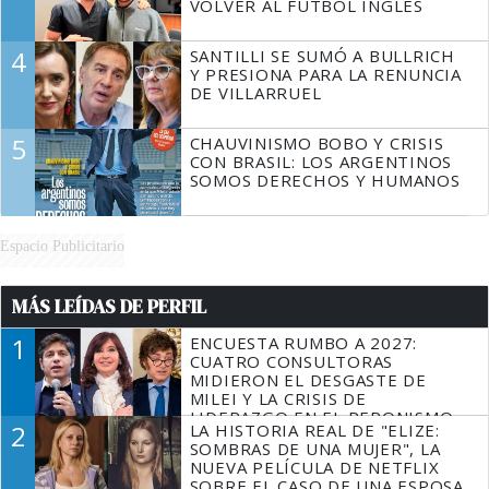
VOLVER AL FÚTBOL INGLÉS
4
SANTILLI SE SUMÓ A BULLRICH
Y PRESIONA PARA LA RENUNCIA
DE VILLARRUEL
5
CHAUVINISMO BOBO Y CRISIS
CON BRASIL: LOS ARGENTINOS
SOMOS DERECHOS Y HUMANOS
Espacio Publicitario
MÁS LEÍDAS DE PERFIL
1
ENCUESTA RUMBO A 2027:
CUATRO CONSULTORAS
MIDIERON EL DESGASTE DE
MILEI Y LA CRISIS DE
LIDERAZGO EN EL PERONISMO
2
LA HISTORIA REAL DE "ELIZE:
SOMBRAS DE UNA MUJER", LA
NUEVA PELÍCULA DE NETFLIX
SOBRE EL CASO DE UNA ESPOSA