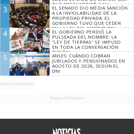
QUE DESCUARTIZÓ A SU
3
EL SENADO DIO MEDIA SANCIÓN
MARIDO
A LA INVIOLABILIDAD DE LA
PROPIEDAD PRIVADA: EL
GOBIERNO TUVO QUE CEDER
EN LA LEY DEL MANEJO DEL
4
EL GOBIERNO PERDIÓ LA
FUEGO
PULSEADA DEL NOMBRE: LA
"LEY DE TIERRAS" SE IMPUSO
EN TODA LA CONVERSACIÓN
DIGITAL
5
ANSES: CUÁNDO COBRAN
JUBILADOS Y PENSIONADOS EN
AGOSTO DE 2026, SEGÚN EL
DNI
Espacio Publicitario
Espacio Publicitario