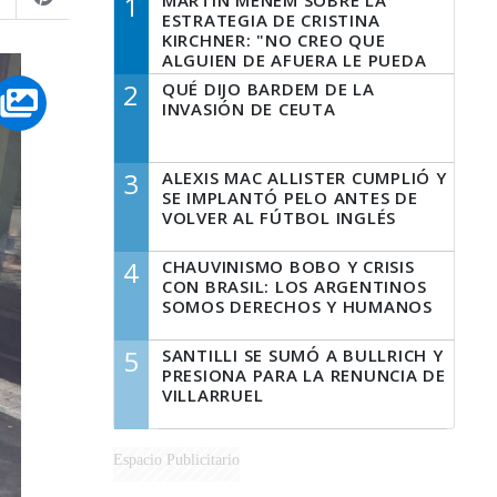
1
MARTÍN MENEM SOBRE LA
ESTRATEGIA DE CRISTINA
KIRCHNER: "NO CREO QUE
ALGUIEN DE AFUERA LE PUEDA
DECIR A LA JUSTICIA LO QUE
2
QUÉ DIJO BARDEM DE LA
TIENE QUE HACER"
INVASIÓN DE CEUTA
3
ALEXIS MAC ALLISTER CUMPLIÓ Y
SE IMPLANTÓ PELO ANTES DE
VOLVER AL FÚTBOL INGLÉS
4
CHAUVINISMO BOBO Y CRISIS
CON BRASIL: LOS ARGENTINOS
SOMOS DERECHOS Y HUMANOS
5
SANTILLI SE SUMÓ A BULLRICH Y
PRESIONA PARA LA RENUNCIA DE
VILLARRUEL
Espacio Publicitario