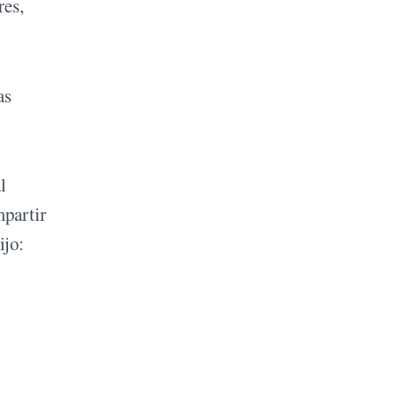
res,
as
l
mpartir
ijo: