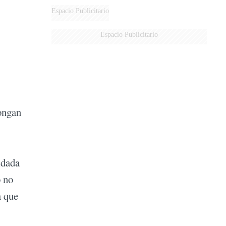
Espacio Publicitario
Espacio Publicitario
pongan
ldada
o no
a que