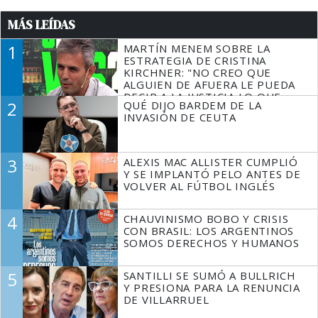
MÁS LEÍDAS
1
MARTÍN MENEM SOBRE LA
ESTRATEGIA DE CRISTINA
KIRCHNER: "NO CREO QUE
ALGUIEN DE AFUERA LE PUEDA
DECIR A LA JUSTICIA LO QUE
2
QUÉ DIJO BARDEM DE LA
TIENE QUE HACER"
INVASIÓN DE CEUTA
3
ALEXIS MAC ALLISTER CUMPLIÓ
Y SE IMPLANTÓ PELO ANTES DE
VOLVER AL FÚTBOL INGLÉS
4
CHAUVINISMO BOBO Y CRISIS
CON BRASIL: LOS ARGENTINOS
SOMOS DERECHOS Y HUMANOS
5
SANTILLI SE SUMÓ A BULLRICH
Y PRESIONA PARA LA RENUNCIA
DE VILLARRUEL