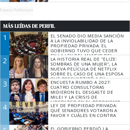
Espacio Publicitario
MÁS LEÍDAS DE PERFIL
1
EL SENADO DIO MEDIA SANCIÓN
A LA INVIOLABILIDAD DE LA
PROPIEDAD PRIVADA: EL
GOBIERNO TUVO QUE CEDER
EN LA LEY DEL MANEJO DEL
2
LA HISTORIA REAL DE "ELIZE:
FUEGO
SOMBRAS DE UNA MUJER", LA
NUEVA PELÍCULA DE NETFLIX
SOBRE EL CASO DE UNA ESPOSA
QUE DESCUARTIZÓ A SU
3
ENCUESTA RUMBO A 2027:
MARIDO
CUATRO CONSULTORAS
MIDIERON EL DESGASTE DE
MILEI Y LA CRISIS DE
LIDERAZGO EN EL PERONISMO
4
LEY DE PROPIEDAD PRIVADA:
QUÉ SENADORES VOTARON A
FAVOR Y CUÁLES EN CONTRA
EL GOBIERNO PERDIÓ LA