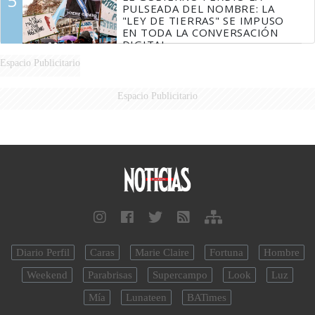
5
PULSEADA DEL NOMBRE: LA
"LEY DE TIERRAS" SE IMPUSO
EN TODA LA CONVERSACIÓN
DIGITAL
Espacio Publicitario
Espacio Publicitario
Diario Perfil
Caras
Marie Claire
Fortuna
Hombre
Weekend
Parabrisas
Supercampo
Look
Luz
Mía
Lunateen
BATimes