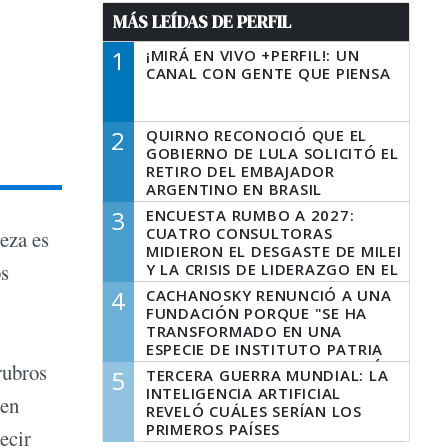
MÁS LEÍDAS DE PERFIL
1
¡MIRÁ EN VIVO +PERFIL!: UN
CANAL CON GENTE QUE PIENSA
2
QUIRNO RECONOCIÓ QUE EL
GOBIERNO DE LULA SOLICITÓ EL
RETIRO DEL EMBAJADOR
ARGENTINO EN BRASIL
3
ENCUESTA RUMBO A 2027:
CUATRO CONSULTORAS
beza es
MIDIERON EL DESGASTE DE MILEI
os
Y LA CRISIS DE LIDERAZGO EN EL
PERONISMO
4
CACHANOSKY RENUNCIÓ A UNA
FUNDACIÓN PORQUE "SE HA
TRANSFORMADO EN UNA
ESPECIE DE INSTITUTO PATRIA
INCONDICIONAL DE LA GESTIÓN
rubros
5
TERCERA GUERRA MUNDIAL: LA
DE MILEI"
INTELIGENCIA ARTIFICIAL
 en
REVELÓ CUÁLES SERÍAN LOS
PRIMEROS PAÍSES
ecir
LATINOAMERICANOS EN SER