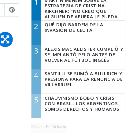
1
MARTÍN MENEM SOBRE LA
ESTRATEGIA DE CRISTINA
KIRCHNER: "NO CREO QUE
ALGUIEN DE AFUERA LE PUEDA
DECIR A LA JUSTICIA LO QUE
2
QUÉ DIJO BARDEM DE LA
TIENE QUE HACER"
INVASIÓN DE CEUTA
3
ALEXIS MAC ALLISTER CUMPLIÓ Y
SE IMPLANTÓ PELO ANTES DE
VOLVER AL FÚTBOL INGLÉS
4
SANTILLI SE SUMÓ A BULLRICH Y
PRESIONA PARA LA RENUNCIA DE
VILLARRUEL
5
CHAUVINISMO BOBO Y CRISIS
CON BRASIL: LOS ARGENTINOS
SOMOS DERECHOS Y HUMANOS
Espacio Publicitario