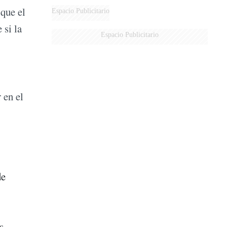
DERROTADOS
 que el
Espacio Publicitario
 si la
Espacio Publicitario
 en el
de
s,