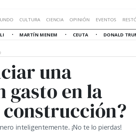
UNDO
CULTURA
CIENCIA
OPINIÓN
EVENTOS
REST
LLI
MARTÍN MENEM
CEUTA
DONALD TRU
9
ciar una
n gasto en la
a construcción?
nero inteligentemente. ¡No te lo pierdas!