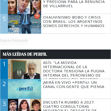
Y PRESIONA PARA LA RENUNCIA
DE VILLARRUEL
5
CHAUVINISMO BOBO Y CRISIS
CON BRASIL: LOS ARGENTINOS
SOMOS DERECHOS Y HUMANOS
Espacio Publicitario
MÁS LEÍDAS DE PERFIL
1
ASÍS: "LA MOVIDA
INTERNACIONAL DE LA
DOCTORA TENSIONA LA PUGNA
INTERNA DEL PERONISMO DE
LA PROVINCIA DEL PECADO"
2
¡MIRÁ EN VIVO +PERFIL!: UN
CANAL CON GENTE QUE PIENSA
3
ENCUESTA RUMBO A 2027:
CUATRO CONSULTORAS
MIDIERON EL DESGASTE DE