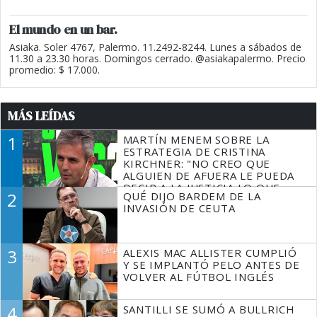
El mundo en un bar.
Asiaka. Soler 4767, Palermo. 11.2492-8244. Lunes a sábados de
11.30 a 23.30 horas. Domingos cerrado. @asiakapalermo. Precio
promedio: $ 17.000.
MÁS LEÍDAS
1
MARTÍN MENEM SOBRE LA
ESTRATEGIA DE CRISTINA
KIRCHNER: "NO CREO QUE
ALGUIEN DE AFUERA LE PUEDA
DECIR A LA JUSTICIA LO QUE
2
QUÉ DIJO BARDEM DE LA
TIENE QUE HACER"
INVASIÓN DE CEUTA
3
ALEXIS MAC ALLISTER CUMPLIÓ
Y SE IMPLANTÓ PELO ANTES DE
VOLVER AL FÚTBOL INGLÉS
4
SANTILLI SE SUMÓ A BULLRICH