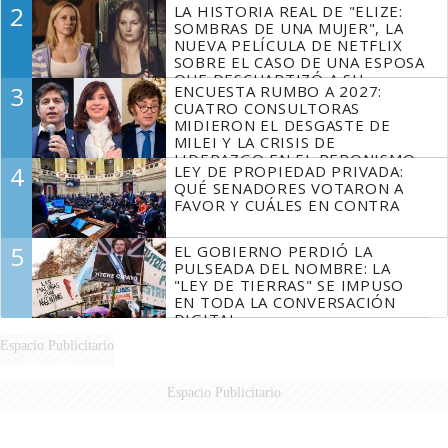
2
LA HISTORIA REAL DE "ELIZE:
FUEGO
SOMBRAS DE UNA MUJER", LA
NUEVA PELÍCULA DE NETFLIX
SOBRE EL CASO DE UNA ESPOSA
QUE DESCUARTIZÓ A SU
3
ENCUESTA RUMBO A 2027:
MARIDO
CUATRO CONSULTORAS
MIDIERON EL DESGASTE DE
MILEI Y LA CRISIS DE
LIDERAZGO EN EL PERONISMO
4
LEY DE PROPIEDAD PRIVADA:
QUÉ SENADORES VOTARON A
FAVOR Y CUÁLES EN CONTRA
5
EL GOBIERNO PERDIÓ LA
PULSEADA DEL NOMBRE: LA
"LEY DE TIERRAS" SE IMPUSO
EN TODA LA CONVERSACIÓN
DIGITAL
Espacio Publicitario
Espacio Publicitario