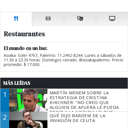
Restaurantes
El mundo en un bar.
Asiaka. Soler 4767, Palermo. 11.2492-8244. Lunes a sábados de
11.30 a 23.30 horas. Domingos cerrado. @asiakapalermo. Precio
promedio: $ 17.000.
MÁS LEÍDAS
1
MARTÍN MENEM SOBRE LA
ESTRATEGIA DE CRISTINA
KIRCHNER: "NO CREO QUE
ALGUIEN DE AFUERA LE PUEDA
DECIR A LA JUSTICIA LO QUE
2
QUÉ DIJO BARDEM DE LA
TIENE QUE HACER"
INVASIÓN DE CEUTA