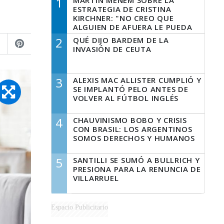
1
MARTÍN MENEM SOBRE LA
ESTRATEGIA DE CRISTINA
KIRCHNER: "NO CREO QUE
ALGUIEN DE AFUERA LE PUEDA
DECIR A LA JUSTICIA LO QUE
2
QUÉ DIJO BARDEM DE LA
TIENE QUE HACER"
INVASIÓN DE CEUTA
3
ALEXIS MAC ALLISTER CUMPLIÓ Y
SE IMPLANTÓ PELO ANTES DE
VOLVER AL FÚTBOL INGLÉS
4
CHAUVINISMO BOBO Y CRISIS
CON BRASIL: LOS ARGENTINOS
SOMOS DERECHOS Y HUMANOS
5
SANTILLI SE SUMÓ A BULLRICH Y
PRESIONA PARA LA RENUNCIA DE
VILLARRUEL
Espacio Publicitario