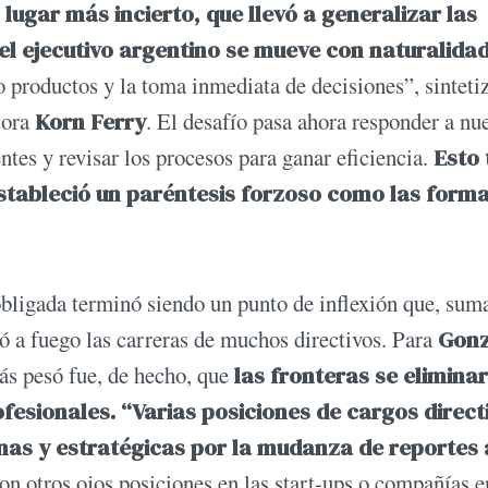
 lugar más incierto, que llevó a generalizar las
 el ejecutivo argentino se mueve con naturalida
o productos y la toma inmediata de decisiones”, sinteti
tora
Korn Ferry
. El desafío pasa ahora responder a nu
tes y revisar los procesos para ganar eficiencia.
Esto 
tableció un paréntesis forzoso como las forma
obligada terminó siendo un punto de inflexión que, sum
ó a fuego las carreras de muchos directivos. Para
Gonz
más pesó fue, de hecho, que
las fronteras se elimina
fesionales. “Varias posiciones de cargos direct
s y estratégicas por la mudanza de reportes 
on otros ojos posiciones en las start-ups o compañías e