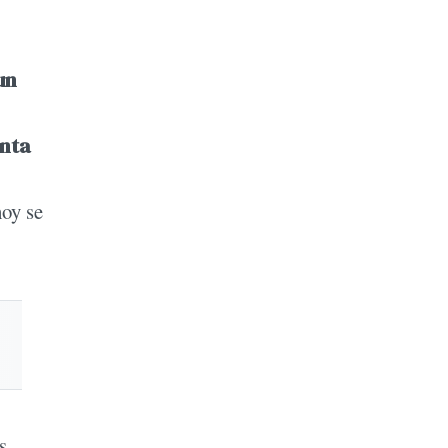
un
enta
hoy se
s