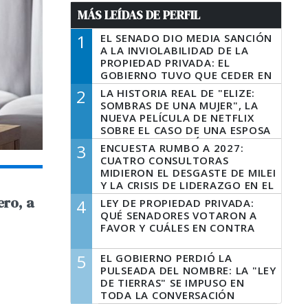
MÁS LEÍDAS DE PERFIL
1
EL SENADO DIO MEDIA SANCIÓN
A LA INVIOLABILIDAD DE LA
PROPIEDAD PRIVADA: EL
GOBIERNO TUVO QUE CEDER EN
LA LEY DEL MANEJO DEL FUEGO
2
LA HISTORIA REAL DE "ELIZE:
SOMBRAS DE UNA MUJER", LA
NUEVA PELÍCULA DE NETFLIX
SOBRE EL CASO DE UNA ESPOSA
QUE DESCUARTIZÓ A SU
3
ENCUESTA RUMBO A 2027:
MARIDO
CUATRO CONSULTORAS
MIDIERON EL DESGASTE DE MILEI
Y LA CRISIS DE LIDERAZGO EN EL
PERONISMO
ero, a
4
LEY DE PROPIEDAD PRIVADA:
QUÉ SENADORES VOTARON A
FAVOR Y CUÁLES EN CONTRA
5
EL GOBIERNO PERDIÓ LA
PULSEADA DEL NOMBRE: LA "LEY
DE TIERRAS" SE IMPUSO EN
TODA LA CONVERSACIÓN
DIGITAL