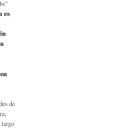
ubs”
a es
ién
ia
 en
des de
ra,
 largo