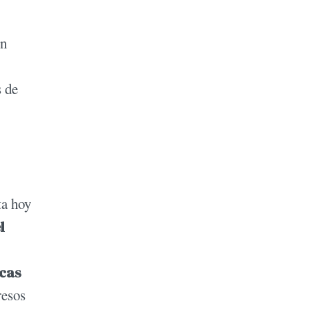
en
s de
ta hoy
l
ocas
resos