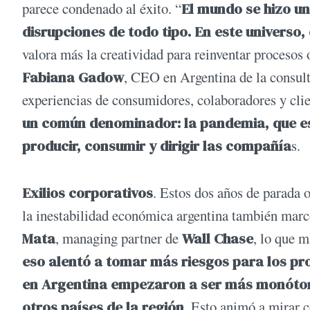
parece condenado al éxito. “
El mundo se hizo un
disrupciones de todo tipo. En este universo,
valora más la creatividad para reinventar procesos 
Fabiana Gadow
, CEO en Argentina de la consul
experiencias de consumidores, colaboradores y clien
un común denominador: la pandemia, que es
producir, consumir y dirigir las compañía
s.
Exilios corporativos
. Estos dos años de parada 
la inestabilidad económica argentina también marc
Mata
, managing partner de
Wall Chase
, lo que 
eso alentó a tomar más riesgos para los pro
en Argentina empezaron a ser más monótona
otros países de la región
. Esto animó a mirar c