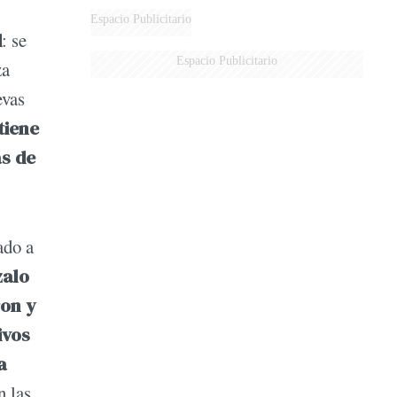
Espacio Publicitario
d
: se
Espacio Publicitario
za
evas
tiene
s de
ado a
alo
ron y
ivos
a
n las