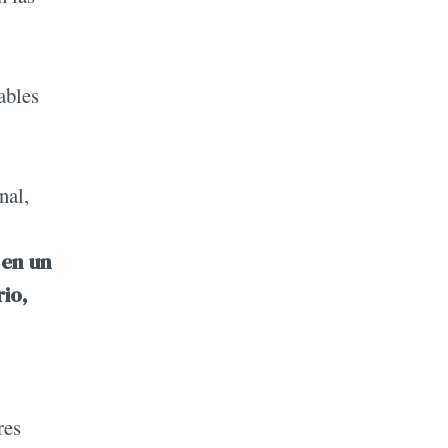
ables
nal,
 en un
io,
res