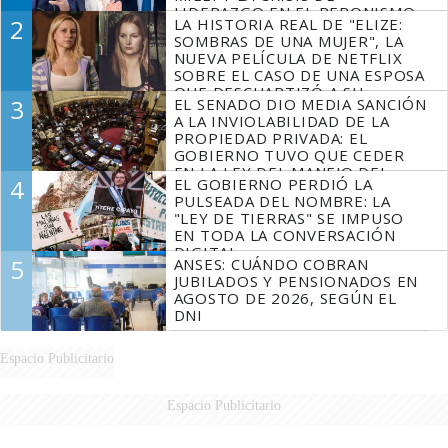
LIDERAZGO EN EL PERONISMO
2
LA HISTORIA REAL DE "ELIZE:
SOMBRAS DE UNA MUJER", LA
NUEVA PELÍCULA DE NETFLIX
SOBRE EL CASO DE UNA ESPOSA
QUE DESCUARTIZÓ A SU
3
EL SENADO DIO MEDIA SANCIÓN
MARIDO
A LA INVIOLABILIDAD DE LA
PROPIEDAD PRIVADA: EL
GOBIERNO TUVO QUE CEDER
EN LA LEY DEL MANEJO DEL
4
EL GOBIERNO PERDIÓ LA
FUEGO
PULSEADA DEL NOMBRE: LA
"LEY DE TIERRAS" SE IMPUSO
EN TODA LA CONVERSACIÓN
DIGITAL
5
ANSES: CUÁNDO COBRAN
JUBILADOS Y PENSIONADOS EN
AGOSTO DE 2026, SEGÚN EL
DNI
Espacio Publicitario
Espacio Publicitario