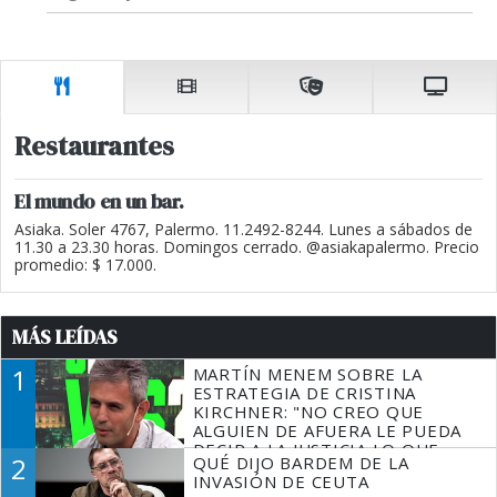
Restaurantes
El mundo en un bar.
Asiaka. Soler 4767, Palermo. 11.2492-8244. Lunes a sábados de
11.30 a 23.30 horas. Domingos cerrado. @asiakapalermo. Precio
promedio: $ 17.000.
MÁS LEÍDAS
1
MARTÍN MENEM SOBRE LA
ESTRATEGIA DE CRISTINA
KIRCHNER: "NO CREO QUE
ALGUIEN DE AFUERA LE PUEDA
DECIR A LA JUSTICIA LO QUE
2
QUÉ DIJO BARDEM DE LA
TIENE QUE HACER"
INVASIÓN DE CEUTA