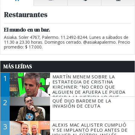
Restaurantes
El mundo en un bar.
Asiaka. Soler 4767, Palermo. 11.2492-8244. Lunes a sábados de
11.30 a 23.30 horas. Domingos cerrado. @asiakapalermo. Precio
promedio: $ 17.000.
MÁS LEÍDAS
1
MARTÍN MENEM SOBRE LA
ESTRATEGIA DE CRISTINA
KIRCHNER: "NO CREO QUE
ALGUIEN DE AFUERA LE PUEDA
DECIR A LA JUSTICIA LO QUE
2
QUÉ DIJO BARDEM DE LA
TIENE QUE HACER"
INVASIÓN DE CEUTA
3
ALEXIS MAC ALLISTER CUMPLIÓ
Y SE IMPLANTÓ PELO ANTES DE