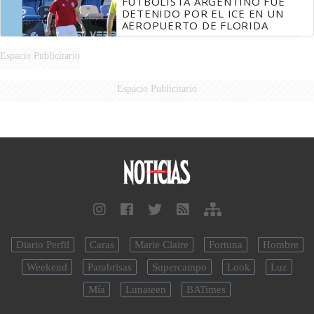
FUTBOLISTA ARGENTINO FUE
DETENIDO POR EL ICE EN UN
AEROPUERTO DE FLORIDA
Espacio Publicitario
Espacio Publicitario
Diario Perfil
Caras
Marie Claire
Fortuna
Hombre
Weekend
Parabrisas
Supercampo
Look
Luz
Mía
Lunateen
BATimes