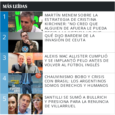
MÁS LEÍDAS
1
MARTÍN MENEM SOBRE LA
ESTRATEGIA DE CRISTINA
KIRCHNER: "NO CREO QUE
ALGUIEN DE AFUERA LE PUEDA
DECIR A LA JUSTICIA LO QUE
2
QUÉ DIJO BARDEM DE LA
TIENE QUE HACER"
INVASIÓN DE CEUTA
3
ALEXIS MAC ALLISTER CUMPLIÓ
Y SE IMPLANTÓ PELO ANTES DE
VOLVER AL FÚTBOL INGLÉS
4
CHAUVINISMO BOBO Y CRISIS
CON BRASIL: LOS ARGENTINOS
SOMOS DERECHOS Y HUMANOS
5
SANTILLI SE SUMÓ A BULLRICH
Y PRESIONA PARA LA RENUNCIA
DE VILLARRUEL