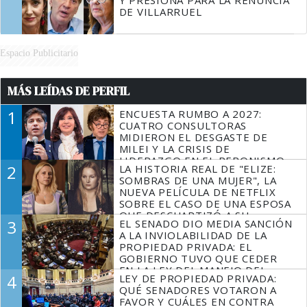
DE VILLARRUEL
Espacio Publicitario
MÁS LEÍDAS DE PERFIL
1
ENCUESTA RUMBO A 2027:
CUATRO CONSULTORAS
MIDIERON EL DESGASTE DE
MILEI Y LA CRISIS DE
LIDERAZGO EN EL PERONISMO
2
LA HISTORIA REAL DE "ELIZE:
SOMBRAS DE UNA MUJER", LA
NUEVA PELÍCULA DE NETFLIX
SOBRE EL CASO DE UNA ESPOSA
QUE DESCUARTIZÓ A SU
3
EL SENADO DIO MEDIA SANCIÓN
MARIDO
A LA INVIOLABILIDAD DE LA
PROPIEDAD PRIVADA: EL
GOBIERNO TUVO QUE CEDER
EN LA LEY DEL MANEJO DEL
4
LEY DE PROPIEDAD PRIVADA:
FUEGO
QUÉ SENADORES VOTARON A
FAVOR Y CUÁLES EN CONTRA