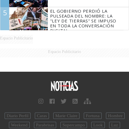
5
EL GOBIERNO PERDIÓ LA
PULSEADA DEL NOMBRE: LA
"LEY DE TIERRAS" SE IMPUSO
EN TODA LA CONVERSACIÓN
DIGITAL
Espacio Publicitario
Espacio Publicitario
Diario Perfil
Caras
Marie Claire
Fortuna
Hombre
Weekend
Parabrisas
Supercampo
Look
Luz