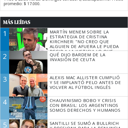
promedio: $ 17.000.
MÁS LEÍDAS
1
MARTÍN MENEM SOBRE LA
ESTRATEGIA DE CRISTINA
KIRCHNER: "NO CREO QUE
ALGUIEN DE AFUERA LE PUEDA
DECIR A LA JUSTICIA LO QUE
2
QUÉ DIJO BARDEM DE LA
TIENE QUE HACER"
INVASIÓN DE CEUTA
3
ALEXIS MAC ALLISTER CUMPLIÓ
Y SE IMPLANTÓ PELO ANTES DE
VOLVER AL FÚTBOL INGLÉS
4
CHAUVINISMO BOBO Y CRISIS
CON BRASIL: LOS ARGENTINOS
SOMOS DERECHOS Y HUMANOS
5
SANTILLI SE SUMÓ A BULLRICH
Y PRESIONA PARA LA RENUNCIA