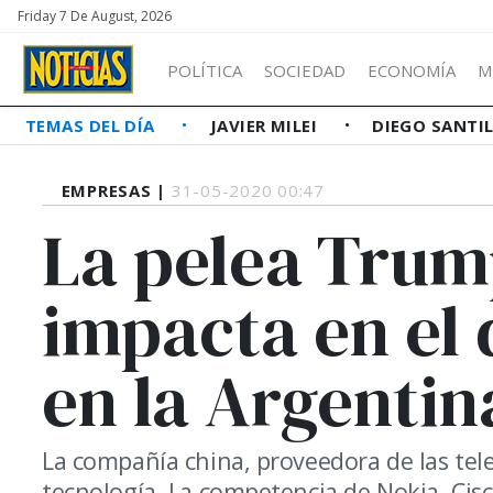
Friday 7 De August, 2026
POLÍTICA
SOCIEDAD
ECONOMÍA
M
TEMAS DEL DÍA
JAVIER MILEI
DIEGO SANTI
EMPRESAS |
31-05-2020 00:47
La pelea Tru
impacta en el 
en la Argentin
La compañía china, proveedora de las telef
tecnología. La competencia de Nokia, Cis