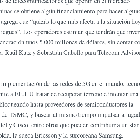
ías de telecomunicaciones que operan en el mercado
hinas se obtiene algún financiamiento para hacer algun
agrega que “quizás lo que más afecta a la situación hoy
liegues”. Los operadores estiman que tendrán que inver
generación unos 5.000 millones de dólares, sin contar co
 por Raúl Katz y Sebastián Cabello para Telecom Adviso
 implementación de las redes de 5G en el mundo, tecno
te a EE.UU tratar de recuperar terreno e intentar una
á bloqueando hasta proveedores de semiconductores la
so de TSMC, y buscar al mismo tiempo impulsar a jugad
el y Cisco, entre otros que pueden contribuir a un sta
Nokia, la sueca Ericsson y la surcoreana Samsung.