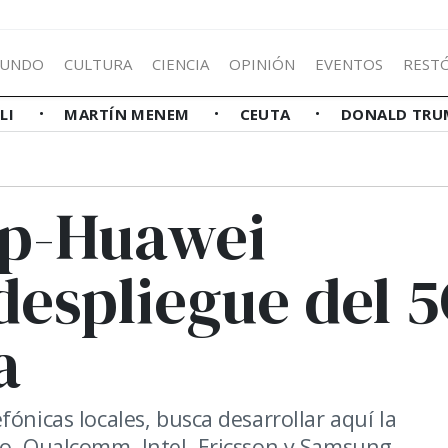
UNDO
CULTURA
CIENCIA
OPINIÓN
EVENTOS
REST
LLI
MARTÍN MENEM
CEUTA
DONALD TRU
mp-Huawei
despliegue del 
a
ónicas locales, busca desarrollar aquí la
co, Qualcomm, Intel, Ericsson y Samsung.