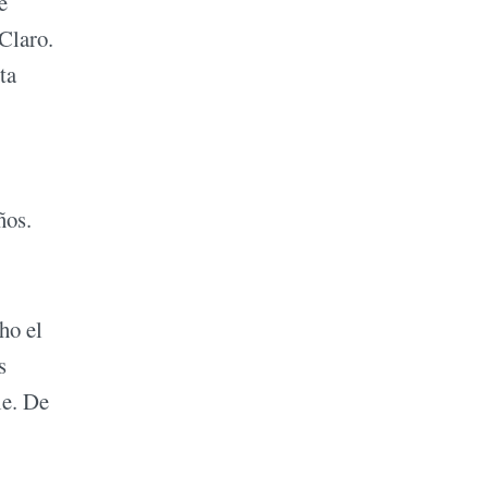
e
Claro.
ta
ños.
ho el
s
le. De