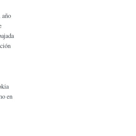
l año
e
bajada
cción
okia
mo en