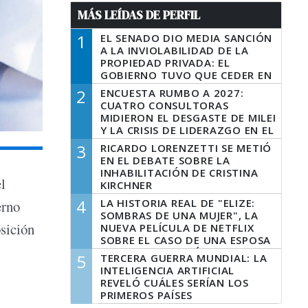
MÁS LEÍDAS DE PERFIL
1
EL SENADO DIO MEDIA SANCIÓN
A LA INVIOLABILIDAD DE LA
PROPIEDAD PRIVADA: EL
GOBIERNO TUVO QUE CEDER EN
LA LEY DEL MANEJO DEL FUEGO
2
ENCUESTA RUMBO A 2027:
CUATRO CONSULTORAS
MIDIERON EL DESGASTE DE MILEI
Y LA CRISIS DE LIDERAZGO EN EL
PERONISMO
3
RICARDO LORENZETTI SE METIÓ
EN EL DEBATE SOBRE LA
INHABILITACIÓN DE CRISTINA
l
KIRCHNER
4
LA HISTORIA REAL DE "ELIZE:
erno
SOMBRAS DE UNA MUJER", LA
osición
NUEVA PELÍCULA DE NETFLIX
SOBRE EL CASO DE UNA ESPOSA
QUE DESCUARTIZÓ A SU
5
TERCERA GUERRA MUNDIAL: LA
MARIDO
INTELIGENCIA ARTIFICIAL
REVELÓ CUÁLES SERÍAN LOS
PRIMEROS PAÍSES
LATINOAMERICANOS EN SER