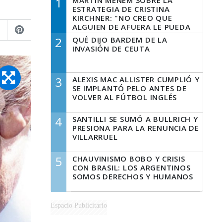
1
MARTÍN MENEM SOBRE LA
ESTRATEGIA DE CRISTINA
KIRCHNER: "NO CREO QUE
ALGUIEN DE AFUERA LE PUEDA
DECIR A LA JUSTICIA LO QUE
2
QUÉ DIJO BARDEM DE LA
TIENE QUE HACER"
INVASIÓN DE CEUTA
3
ALEXIS MAC ALLISTER CUMPLIÓ Y
SE IMPLANTÓ PELO ANTES DE
VOLVER AL FÚTBOL INGLÉS
4
SANTILLI SE SUMÓ A BULLRICH Y
PRESIONA PARA LA RENUNCIA DE
VILLARRUEL
5
CHAUVINISMO BOBO Y CRISIS
CON BRASIL: LOS ARGENTINOS
SOMOS DERECHOS Y HUMANOS
Espacio Publicitario