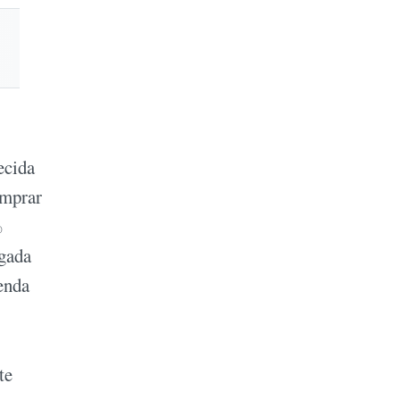
ecida
omprar
%
egada
ienda
te