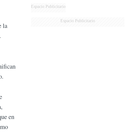
DERROTADOS
Espacio Publicitario
Espacio Publicitario
e la
.
nifican
o.
e
,
que en
omo