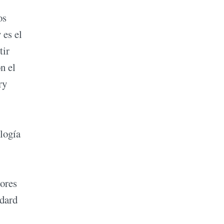
os
 es el
tir
n el
ry
logía
ores
ndard