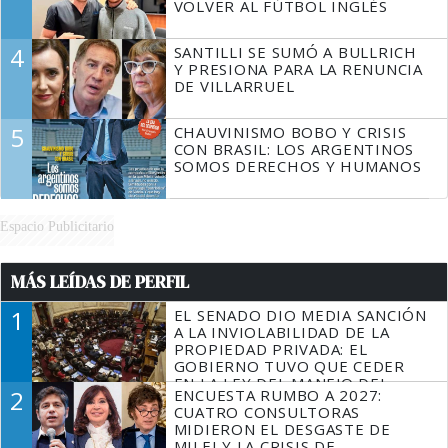
VOLVER AL FÚTBOL INGLÉS
4
SANTILLI SE SUMÓ A BULLRICH
Y PRESIONA PARA LA RENUNCIA
DE VILLARRUEL
5
CHAUVINISMO BOBO Y CRISIS
CON BRASIL: LOS ARGENTINOS
SOMOS DERECHOS Y HUMANOS
Espacio Publicitario
MÁS LEÍDAS DE PERFIL
1
EL SENADO DIO MEDIA SANCIÓN
A LA INVIOLABILIDAD DE LA
PROPIEDAD PRIVADA: EL
GOBIERNO TUVO QUE CEDER
EN LA LEY DEL MANEJO DEL
2
ENCUESTA RUMBO A 2027:
FUEGO
CUATRO CONSULTORAS
MIDIERON EL DESGASTE DE
MILEI Y LA CRISIS DE