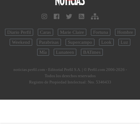
Diario Perfil
Caras
Marie Claire
Fortuna
Hombre
Weekend
Parabrisas
Supercampo
Look
Luz
Mía
Lunateen
BATimes
noticias.perfil.com - Editorial Perfil S.A.
| © Perfil.com 2006-2026 -
Todos los derechos reservados
Registro de Propiedad Intelectual: Nro. 5346433