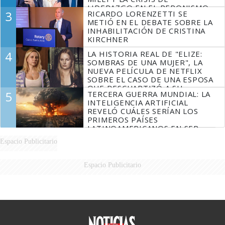
LIDERAZGO EN EL PERONISMO
3
RICARDO LORENZETTI SE
METIÓ EN EL DEBATE SOBRE LA
INHABILITACIÓN DE CRISTINA
KIRCHNER
4
LA HISTORIA REAL DE "ELIZE:
SOMBRAS DE UNA MUJER", LA
NUEVA PELÍCULA DE NETFLIX
SOBRE EL CASO DE UNA ESPOSA
QUE DESCUARTIZÓ A SU
5
TERCERA GUERRA MUNDIAL: LA
MARIDO
INTELIGENCIA ARTIFICIAL
REVELÓ CUÁLES SERÍAN LOS
PRIMEROS PAÍSES
LATINOAMERICANOS EN SER
DERROTADOS
Espacio Publicitario
Espacio Publicitario