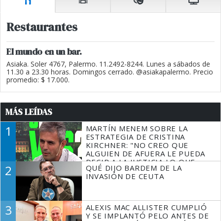
Restaurantes
El mundo en un bar.
Asiaka. Soler 4767, Palermo. 11.2492-8244. Lunes a sábados de
11.30 a 23.30 horas. Domingos cerrado. @asiakapalermo. Precio
promedio: $ 17.000.
MÁS LEÍDAS
1
MARTÍN MENEM SOBRE LA
ESTRATEGIA DE CRISTINA
KIRCHNER: "NO CREO QUE
ALGUIEN DE AFUERA LE PUEDA
DECIR A LA JUSTICIA LO QUE
2
QUÉ DIJO BARDEM DE LA
TIENE QUE HACER"
INVASIÓN DE CEUTA
3
ALEXIS MAC ALLISTER CUMPLIÓ
Y SE IMPLANTÓ PELO ANTES DE