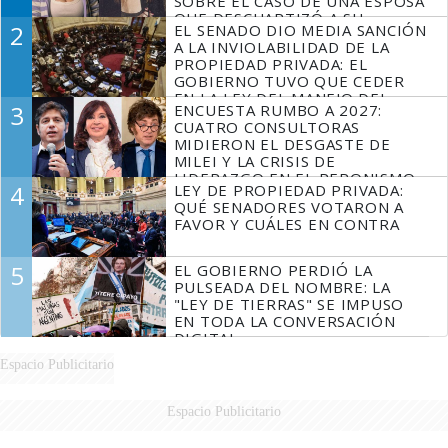
SOBRE EL CASO DE UNA ESPOSA
QUE DESCUARTIZÓ A SU
2
EL SENADO DIO MEDIA SANCIÓN
MARIDO
A LA INVIOLABILIDAD DE LA
PROPIEDAD PRIVADA: EL
GOBIERNO TUVO QUE CEDER
EN LA LEY DEL MANEJO DEL
3
ENCUESTA RUMBO A 2027:
FUEGO
CUATRO CONSULTORAS
MIDIERON EL DESGASTE DE
MILEI Y LA CRISIS DE
LIDERAZGO EN EL PERONISMO
4
LEY DE PROPIEDAD PRIVADA:
QUÉ SENADORES VOTARON A
FAVOR Y CUÁLES EN CONTRA
5
EL GOBIERNO PERDIÓ LA
PULSEADA DEL NOMBRE: LA
"LEY DE TIERRAS" SE IMPUSO
EN TODA LA CONVERSACIÓN
DIGITAL
Espacio Publicitario
Espacio Publicitario