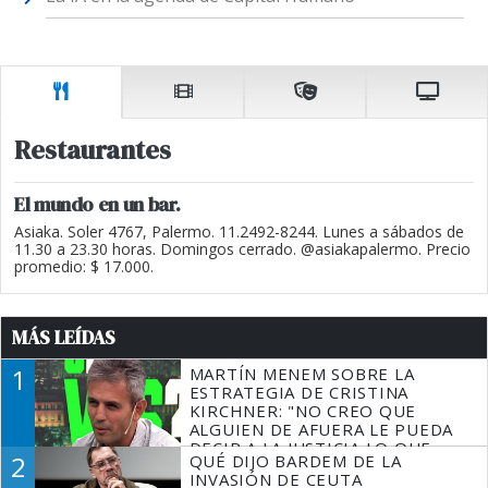
Restaurantes
El mundo en un bar.
Asiaka. Soler 4767, Palermo. 11.2492-8244. Lunes a sábados de
11.30 a 23.30 horas. Domingos cerrado. @asiakapalermo. Precio
promedio: $ 17.000.
MÁS LEÍDAS
1
MARTÍN MENEM SOBRE LA
ESTRATEGIA DE CRISTINA
KIRCHNER: "NO CREO QUE
ALGUIEN DE AFUERA LE PUEDA
DECIR A LA JUSTICIA LO QUE
2
QUÉ DIJO BARDEM DE LA
TIENE QUE HACER"
INVASIÓN DE CEUTA