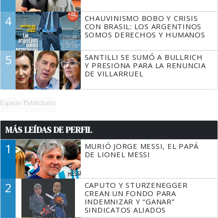
4
CHAUVINISMO BOBO Y CRISIS
CON BRASIL: LOS ARGENTINOS
SOMOS DERECHOS Y HUMANOS
5
SANTILLI SE SUMÓ A BULLRICH
Y PRESIONA PARA LA RENUNCIA
DE VILLARRUEL
Espacio Publicitario
MÁS LEÍDAS DE PERFIL
1
MURIÓ JORGE MESSI, EL PAPÁ
DE LIONEL MESSI
2
CAPUTO Y STURZENEGGER
CREAN UN FONDO PARA
INDEMNIZAR Y “GANAR”
SINDICATOS ALIADOS