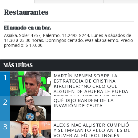
Restaurantes
El mundo en un bar.
Asiaka. Soler 4767, Palermo. 11.2492-8244. Lunes a sábados de
11.30 a 23.30 horas. Domingos cerrado. @asiakapalermo. Precio
promedio: $ 17.000.
MÁS LEÍDAS
1
MARTÍN MENEM SOBRE LA
ESTRATEGIA DE CRISTINA
KIRCHNER: "NO CREO QUE
ALGUIEN DE AFUERA LE PUEDA
DECIR A LA JUSTICIA LO QUE
2
QUÉ DIJO BARDEM DE LA
TIENE QUE HACER"
INVASIÓN DE CEUTA
3
ALEXIS MAC ALLISTER CUMPLIÓ
Y SE IMPLANTÓ PELO ANTES DE
VOLVER AL FÚTBOL INGLÉS